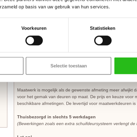
eenvoudig en snel te kunnen monteren.
erzameld op basis van uw gebruik van hun services.
Bij het bestellen van een
stompe deur
of opdekdeur in de CanDo
juiste draairichting aangeeft. De combinatie van de plaats van
Voorkeuren
Statistieken
schoren worden hiermee bepaald. CanDo Barn deuren zijn pe
dat uit voorraad leverbaar is.
Zelf passend maken of op maat bestellen
Stompe CanDo Forest deuren zijn aan beide deurstijlen, en d
onderzijde is deze deur zelfs 60 mm in te korten. Een
opdekd
Selectie toestaan
onderzijde 60 mm in te korten. De garantie van 10 jaar blijft
marges.
Maatwerk is mogelijk als de gewenste afmeting meer afwijkt 
voor het gemak van deuren op maat. De prijs en keuze voor m
beschikbare afmetingen. De levertijd voor maatwerkdeuren i
Thuisbezorgd in slechts 5 werkdagen
(Bewerkingen zoals een extra schuifdeursysteem verlengt de 