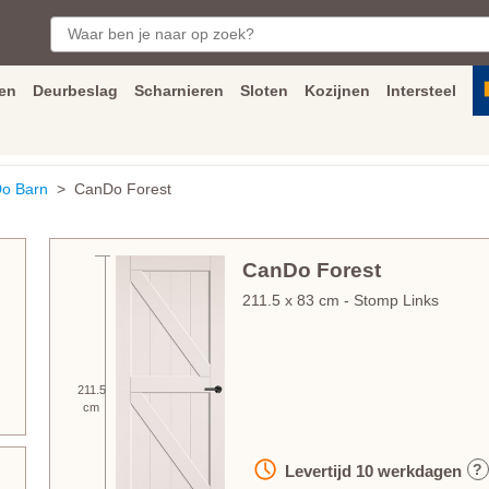
en
Deurbeslag
Scharnieren
Sloten
Kozijnen
Intersteel
ngen
Inmeet
en
montage
service
Bezorging
tot achter de voorde
o Barn
> CanDo Forest
CanDo Forest
211.5
x
83
cm
- Stomp Links
211.5
cm
?
Levertijd
10
werkdagen