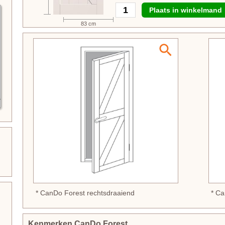
Plaats in winkelmand
83 cm
* CanDo Forest rechtsdraaiend
* Ca
Kenmerken CanDo Forest