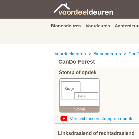
Binnendeuren
Voordeuren
Achterdeur
9.3
/
10
van
2590
beoordeli
Voordeeldeuren
>
Binnendeuren
>
CanD
CanDo Forest
Stomp of opdek
Stomp
Verschil tussen stomp en opdek
Linksdraaiend of rechtsdraaiend