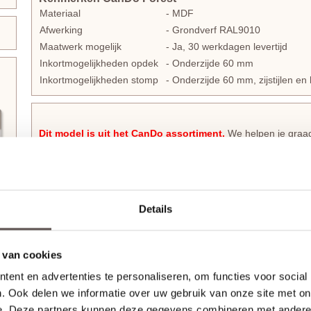
Materiaal
- MDF
Afwerking
- Grondverf RAL9010
Maatwerk mogelijk
- Ja, 30 werkdagen levertijd
Inkortmogelijkheden opdek
- Onderzijde 60 mm
Inkortmogelijkheden stomp
- Onderzijde 60 mm, zijstijlen 
Dit model is uit het CanDo assortiment.
We helpen je graag
Barn PNL4 2A05
als uitstekend alternatief.
CanDo Barn deuren passen in een strakke, robuuste of ind
De CanDo Forest binnendeur is opgebouwd uit een MDF-paneel
Details
afstand en rondom afgewerkt met een frame van gemonteerde 
deur zijn identiek. De mogelijkheden die je bij deze deuren ve
CanDo Barn collectie
te selecteren. De schoren om de sfeer
 van cookies
x 120 mm en zijn direct op de deur gemonteerd.
ent en advertenties te personaliseren, om functies voor social
De massieve CanDo Forest MDF-deuren hebben een dikte va
. Ook delen we informatie over uw gebruik van onze site met on
op standaard hoogte. Opdekdeuren zijn ook direct voorzien 
e. Deze partners kunnen deze gegevens combineren met andere i