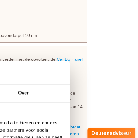
en bovendorpel 10 mm
 verder met de opvolger: de
CanDo Panel
ustriële stijl
 met verticale groeven op gelijke
Over
latten. De voor en achterzijde van de
rwacht zijn divers en eenvoudig in de
 te realiseren hebben een afmeting van 14
 media te bieden en om ons
n 40 mm en zijn voorzien van een
slotgat
ze partners voor social
Deurenadviseur
van boringen om de
paumelle scharnieren
nformatie die u aan ze heeft