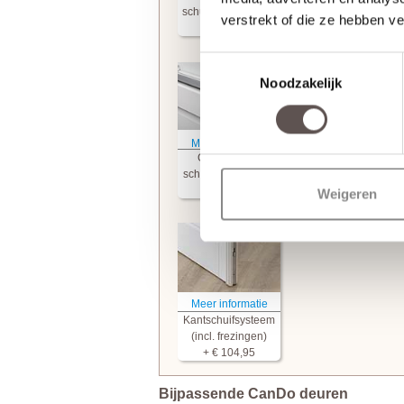
schuifdeurkommen
schuifdeurkommen
verstrekt of die ze hebben v
+ € 67.50
+ € 94,50
Toestemmingsselectie
Noodzakelijk
Meer informatie
Meer informatie
CanDo Riley
CanDo Barley
schuifdeursysteem
schuifdeursysteem
+ € 209,95
+ € 211,50
Weigeren
Meer informatie
Kantschuifsysteem
(incl. frezingen)
+ € 104,95
Bijpassende CanDo deuren