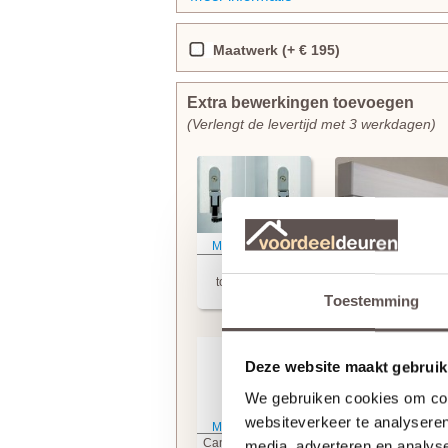
Maatwerk (+ € 195)
Extra bewerkingen toevoegen
(Verlengt de levertijd met 3 werkdagen)
Meer informatie
Meer informatie
CanDo
CanDo Riley
tochtvaldorpel
afwerkkoof
+ € 94,95
+ € 119,95
Toestemming
Deze website maakt gebruik
We gebruiken cookies om cont
websiteverkeer te analyseren
Meer informatie
Meer informatie
CanDo Cattle RVS
CanDo Cattle Zwart
media, adverteren en analys