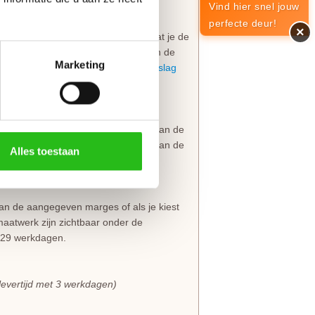
Vind hier snel jouw
perfecte deur!
×
 Barn collectie is het belangrijk dat je de
 het slotgat, deurkruk en richting van de
Marketing
rfect te monteren met
zwart deurbeslag
e bovendorpel 10 mm in te korten. Aan de
eur
is door de opdekranden alleen aan de
Alles toestaan
 van kracht binnen deze aangegeven
dan de aangegeven marges of als je kiest
aatwerk zijn zichtbaar onder de
s 29 werkdagen.
levertijd met 3 werkdagen)