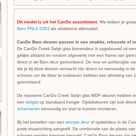
Dit model is uit het CanDo assortiment.
We helpen je graag
Barn PNL4 2D03
als uitstekend alternatief.
CanDo Barn deuren passen in een strakke, robuuste of ind
De CanDo Creek Satijn glas binnendeur is opgebouwd uit ee
gelijke afstand en rondom afgewerkt met een frame van gemon
direct in de Barn deur gemonteerd. De voor en achterzijde van
die je bij deze deuren verwacht zijn divers en eenvoudig in d
schoren om de sfeer te realiseren hebben een afmeting van 1
gemonteerd.
De massieve CanDo Creek Satijn glas MDF-deuren hebben een
een
slotgat
op standaard hoogte. Opdekdeuren zijn ook direc
scharnieren
eenvoudig en snel te kunnen monteren.
Bij het bestellen van een
stompe deur
of opdekdeur in de CanDo
juiste draairichting aangeeft. De combinatie van de plaats van
schoren worden hiermee bepaald. CanDo Barn deuren zijn pe