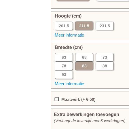
Hoogte (cm)
201.5
211.5
231.5
Meer informatie
Breedte (cm)
63
68
73
78
83
88
93
Meer informatie
Maatwerk (+ € 50)
Extra bewerkingen toevoegen
(Verlengt de levertijd met 3 werkdagen)