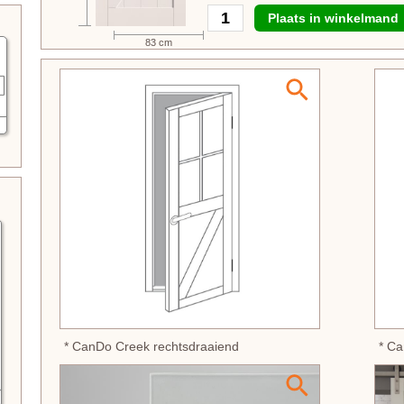
Plaats in winkelmand
83 cm
* CanDo Creek rechtsdraaiend
* Ca