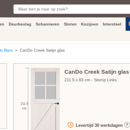
en
Deurbeslag
Scharnieren
Sloten
Kozijnen
Intersteel
ngen
Inmeet
en
montage
service
Bezorging
tot achter de voorde
o Barn
> CanDo Creek Satijn glas
CanDo Creek Satijn glas
211.5
x
83
cm
- Stomp Links
211.5
cm
?
Levertijd
30
werkdagen