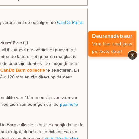
 verder met de opvolger: de
CanDo Panel
Deurenadviseur
ustriële stijl
Vind hier snel jouw
n MDF-paneel met verticale groeven op
perfecte deur!
×
teerde latten. Het geharde matglas is
 de deur zijn identiek. De mogelijkheden
e
CanDo Barn collectie
te selecteren. De
4 x 120 mm en zijn direct op de deur
 dikte van 40 mm en zijn voorzien van
t voorzien van boringen om de
paumelle
 Barn collectie is het belangrijk dat je de
 het slotgat, deurkruk en richting van de
rfect te monteren met
zwart deurbeslag