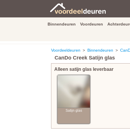
Binnendeuren
Voordeuren
Achterdeur
9.3
/
10
van
2590
beoordeli
Voordeeldeuren
>
Binnendeuren
>
CanD
CanDo Creek Satijn glas
Alleen satijn glas leverbaar
Satijn glas