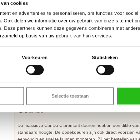
 van cookies
Afwerking
- Grondverf RAL9010
Maatwerk mogelijk
- Nee
ent en advertenties te personaliseren, om functies voor social
Inkortmogelijkheden opdek
- Onderzijde 10 mm
. Ook delen we informatie over uw gebruik van onze site met on
Inkortmogelijkheden stomp
- Onderzijde 10 mm, zijstijlen 
e. Deze partners kunnen deze gegevens combineren met andere i
erzameld op basis van uw gebruik van hun services.
Uitlopende modellen
–
Op is écht op!
Bestellen is mogelijk onder voorbehoud van de resterende vo
Voorkeuren
Statistieken
Sfeervolle MDF-deuren
De CanDo Claremont binnendeur is voorzien van diepe profiele
groeven in het deurpaneel. Dit staat garant voor een eigentijd
deuren uit de nieuwe
CanDo Advanced
collectie. Binnendeure
Selectie toestaan
combineren met elkaar en passen bij elk interieur. Deze ste
met een witte grondverf. Licht opschuren, ontvetten en tweema
eindresultaat.
De massieve CanDo Claremont deuren hebben een dikte van 
standaard hoogte. De opdekdeuren zijn ook direct voorzien 
eenvoudig en snel te kunnen monteren. Bij het bestellen van