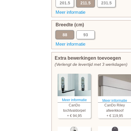
201.5
211.5
231.5
Meer informatie
Breedte (cm)
88
93
Meer informatie
Extra bewerkingen toevoegen
(Verlengt de levertijd met 3 werkdagen)
Meer informatie
Meer informatie
CanDo
CanDo Riley
tochtvaldorpel
afwerkkoof
+ € 94,95
+ € 119,95