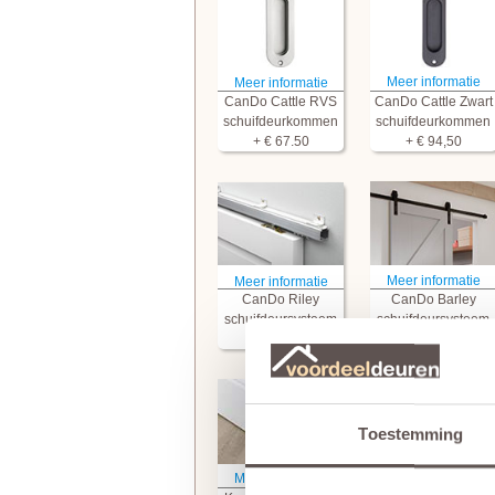
Meer informatie
Meer informatie
CanDo Cattle RVS
CanDo Cattle Zwart
schuifdeurkommen
schuifdeurkommen
+ € 67.50
+ € 94,50
Meer informatie
Meer informatie
CanDo Riley
CanDo Barley
schuifdeursysteem
schuifdeursysteem
+ € 209,95
+ € 211,50
Toestemming
Meer informatie