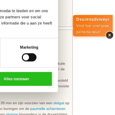
 media te bieden en om ons
ze partners voor social
Deurenadviseur
en bovendorpel 10 mm
nformatie die u aan ze heeft
Vind hier snel jouw
perfecte deur!
×
orraad.
Marketing
n aan de deurstijlen en mooie verticale
se uitstraling wat kenmerkend is voor de
n uit deze collectie zijn perfect te
Alles toestaan
rke MDF-deuren zijn rondom voorbehandeld
al aflakken is het advies voor het mooiste
39 mm en zijn voorzien van een
slotgat
op
van boringen om de
paumelle scharnieren
 een
stompe
binnendeur is de draairichting