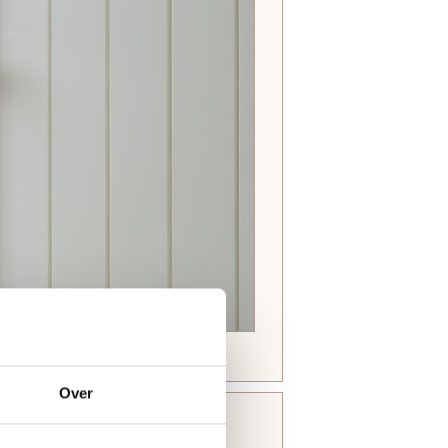
o Zwolle
deurkruk.
Over