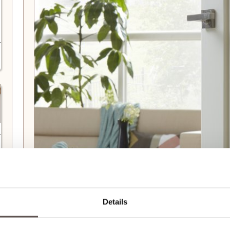
* CanDo Claremond binnendeur in combinatie met een
CanD
Details
Kenmerken CanDo Claremont
Materiaal
- MDF