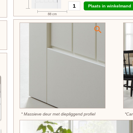
Plaats in winkelmand
88 cm
* Massieve deur met diepliggend profiel
*Ca