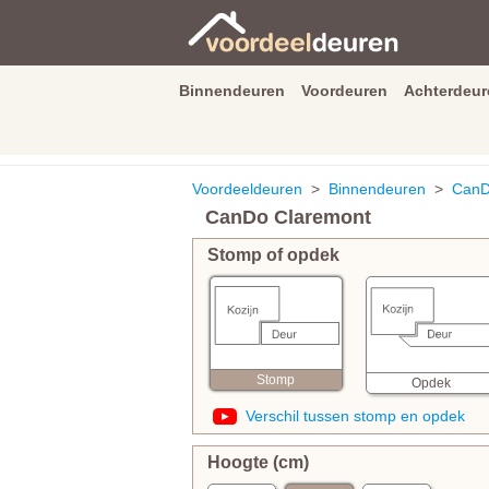
Binnendeuren
Voordeuren
Achterdeur
9.3
/
10
van
2590
beoordeli
Voordeeldeuren
>
Binnendeuren
>
CanD
CanDo Claremont
Stomp of opdek
Stomp
Opdek
Verschil tussen stomp en opdek
Hoogte (cm)