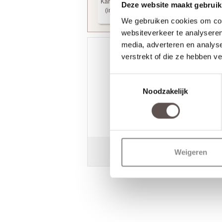
Kantschuifsysteem
Deze website maakt gebruik
(incl. frezingen)
+ € 104,95
We gebruiken cookies om cont
websiteverkeer te analyseren
media, adverteren en analys
verstrekt of die ze hebben v
Toestemmingsselectie
/
9.3
10
2.590 reviews
Noodzakelijk
10
/
10
N. Roekamp
Super, doen wat ze beloven
Weigeren