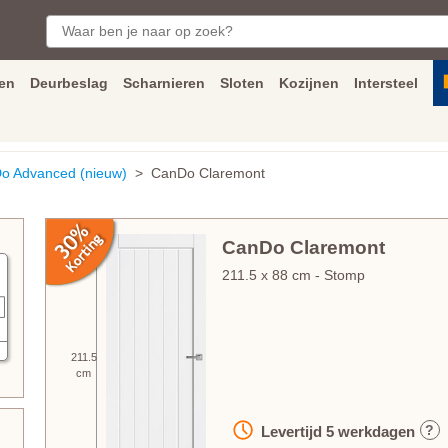
en
Deurbeslag
Scharnieren
Sloten
Kozijnen
Intersteel
ngen
Inmeet
en
montage
service
Bezorging
tot achter de voorde
o Advanced (nieuw)
> CanDo Claremont
CanDo Claremont
211.5
x
88
cm
- Stomp
211.5
cm
?
Levertijd
5
werkdagen