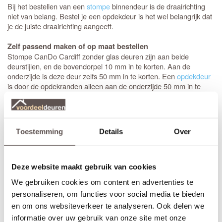
Bij het bestellen van een
stompe
binnendeur is de draairichting
niet van belang. Bestel je een opdekdeur is het wel belangrijk dat
je de juiste draairichting aangeeft.
Zelf passend maken of op maat bestellen
Stompe CanDo Cardiff zonder glas deuren zijn aan beide
deurstijlen, en de bovendorpel 10 mm in te korten. Aan de
onderzijde is deze deur zelfs 50 mm in te korten. Een
opdekdeur
is door de opdekranden alleen aan de onderzijde 50 mm in te
korten. De garantie van 10 jaar blijft van kracht binnen deze
aangegeven marges.
Maatwerk is mogelijk als de gewenste afmeting meer afwijkt dan
Toestemming
Details
Over
de aangegeven marges of als je kiest voor het gemak van deuren
op maat. De prijs en keuze voor maatwerk zijn zichtbaar onder de
beschikbare afmetingen. De levertijd voor maatwerkdeuren is 29
werkdagen.
Deze website maakt gebruik van cookies
(Helaas geen maatwerk beschikbaar in combinatie met glas in
We gebruiken cookies om content en advertenties te
lood ramen)
personaliseren, om functies voor social media te bieden
Thuisbezorgd in slechts 5 werkdagen
en om ons websiteverkeer te analyseren. Ook delen we
(Glasmontage of andere bewerkingen verlengt de levertijd met 3
informatie over uw gebruik van onze site met onze