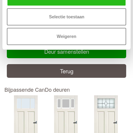
Inkortmogelijkheden stomp: Onderzijde 50 mm, zijstijlen en
bovendorpel 10 mm
Selectie toestaan
Handige CanDo montage handleiding
CanDo montage handleiding
Weigeren
Deur samenstellen
Terug
Bijpassende CanDo deuren