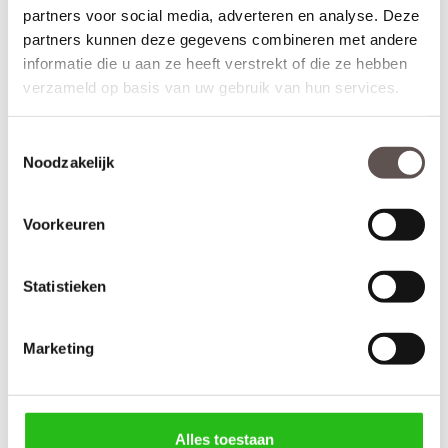
werkdagen)
partners voor social media, adverteren en analyse. Deze
partners kunnen deze gegevens combineren met andere
Bekijk de video over de deuren uit de Dimension collectie:
informatie die u aan ze heeft verstrekt of die ze hebben
verzameld op basis van uw gebruik van hun services.
Toestemmingsselectie
Noodzakelijk
Voorkeuren
Statistieken
Marketing
Kenmerken CanDo Cardiff zonder glas
Materiaal: MDF
Afwerking: Grondverf RAL9010
Maatwerk mogelijk: Nee
Inkortmogelijkheden opdek: Onderzijde 50 mm
Alles toestaan