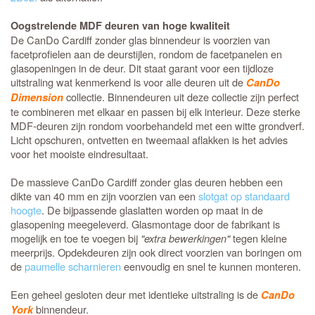
Oogstrelende MDF deuren van hoge kwaliteit
De CanDo Cardiff zonder glas binnendeur is voorzien van
facetprofielen aan de deurstijlen, rondom de facetpanelen en
glasopeningen in de deur. Dit staat garant voor een tijdloze
uitstraling wat kenmerkend is voor alle deuren uit de
CanDo
collectie. Binnendeuren uit deze collectie zijn perfect
Dimension
te combineren met elkaar en passen bij elk interieur. Deze sterke
MDF-deuren zijn rondom voorbehandeld met een witte grondverf.
Licht opschuren, ontvetten en tweemaal aflakken is het advies
voor het mooiste eindresultaat.
De massieve CanDo Cardiff zonder glas deuren hebben een
dikte van 40 mm en zijn voorzien van een
slotgat op standaard
hoogte
. De bijpassende glaslatten worden op maat in de
glasopening meegeleverd. Glasmontage door de fabrikant is
mogelijk en toe te voegen bij
"extra bewerkingen"
tegen kleine
meerprijs. Opdekdeuren zijn ook direct voorzien van boringen om
de
paumelle scharnieren
eenvoudig en snel te kunnen monteren.
Een geheel gesloten deur met identieke uitstraling is de
CanDo
binnendeur.
York