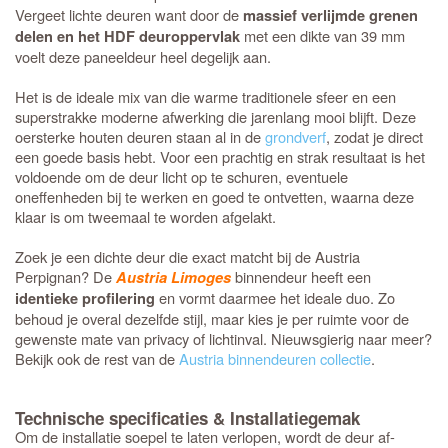
Vergeet lichte deuren want door de
massief verlijmde grenen
met een dikte van 39 mm
delen en het HDF deuroppervlak
voelt deze paneeldeur heel degelijk aan.
Het is de ideale mix van die warme traditionele sfeer en een
superstrakke moderne afwerking die jarenlang mooi blijft. Deze
oersterke houten deuren staan al in de
grondverf
, zodat je direct
een goede basis hebt. Voor een prachtig en strak resultaat is het
voldoende om de deur licht op te schuren, eventuele
oneffenheden bij te werken en goed te ontvetten, waarna deze
klaar is om tweemaal te worden afgelakt.
Zoek je een dichte deur die exact matcht bij de Austria
Perpignan? De
binnendeur heeft een
Austria Limoges
en vormt daarmee het ideale duo. Zo
identieke profilering
behoud je overal dezelfde stijl, maar kies je per ruimte voor de
gewenste mate van privacy of lichtinval. Nieuwsgierig naar meer?
Bekijk ook de rest van de
Austria binnendeuren collectie
.
Technische specificaties & Installatiegemak
Om de installatie soepel te laten verlopen, wordt de deur af-