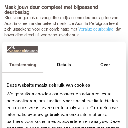
Maak jouw deur compleet met bijpassend
deurbeslag
Kies voor gemak en voeg direct bijpassend deurbeslag toe van
Austria of een ander bekend merk. De Austria Perpignan leent
zich uitstekend voor een combinatie met
Veralux deurbeslag
, dat
bovendien direct uit voorraad leverbaar is.
Het advies is om stompe deuren altijd af te hangen met drie
scharnieren. Meestal wordt gekozen voor een
89 mm
kogellagerscharnier met ronde hoeken
. Met het juiste
gereedschap, zoals een freesmal, worden deze uitsparingen snel
Toestemming
Details
Over
en vakkundig ingefreesd voor een strak resultaat.
Het is aan te raden om te kiezen voor een
tochtvaldorpel
tussen
Deze website maakt gebruik van cookies
de hal en de woonkamer, zeker als de voordeur niet volledig
tochtvrij sluit. Voor slaapkamers is een valdorpel handig om geluid
We gebruiken cookies om content en advertenties te
te dempen. Houd er rekening mee dat de luchtventilatie bij een
personaliseren, om functies voor social media te bieden
gesloten deur vermindert; dit is de afweging bij de keuze voor een
en om ons websiteverkeer te analyseren. Ook delen we
tochtvaldorpel.
informatie over uw gebruik van onze site met onze
partners voor social media, adverteren en analyse. Deze
Inkorten of op maat bestellen?