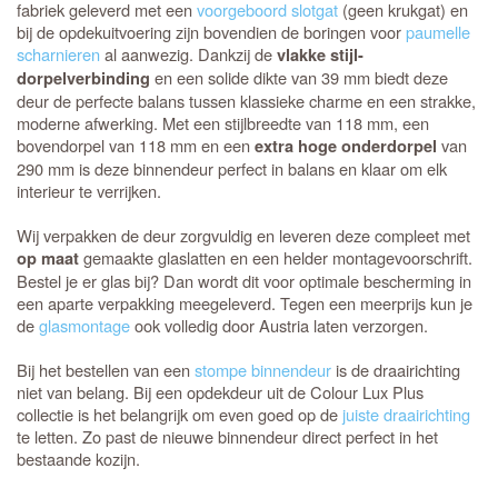
fabriek geleverd met een
voorgeboord slotgat
(geen krukgat) en
bij de opdekuitvoering zijn bovendien de boringen voor
paumelle
scharnieren
al aanwezig. Dankzij de
vlakke stijl-
en een solide dikte van 39 mm biedt deze
dorpelverbinding
deur de perfecte balans tussen klassieke charme en een strakke,
moderne afwerking. Met een stijlbreedte van 118 mm, een
bovendorpel van 118 mm en een
van
extra hoge onderdorpel
290 mm is deze binnendeur perfect in balans en klaar om elk
interieur te verrijken.
Wij verpakken de deur zorgvuldig en leveren deze compleet met
gemaakte glaslatten en een helder montagevoorschrift.
op maat
Bestel je er glas bij? Dan wordt dit voor optimale bescherming in
een aparte verpakking meegeleverd. Tegen een meerprijs kun je
de
glasmontage
ook volledig door Austria laten verzorgen.
Bij het bestellen van een
stompe binnendeur
is de draairichting
niet van belang. Bij een opdekdeur uit de Colour Lux Plus
collectie is het belangrijk om even goed op de
juiste draairichting
te letten. Zo past de nieuwe binnendeur direct perfect in het
bestaande kozijn.