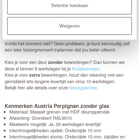
tussen 08:00 en 22:00 uur).
Selectie toestaan
Thuisbezorgd in 5 werkdagen
Je nieuwe deuren worden met de grootste zorg bij je thuis
Weigeren
afgeleverd. Wij maken gebruik van het gespecialiseerde transport
van Voordeeldeuren, zodat je bestelling in topconditie aankomt.
Schikt het moment niet? Geen probleem, je kunt eenvoudig zelf
een later bezorgmoment inplannen dat jou beter uitkomt.
Kies je voor een deur
bewerkingen? Dan kunnen we
zonder
deze al binnen 5 werkdagen bij je
thuisbezorgen
.
Kies je voor
bewerkingen, houd dan rekening met een
extra
gemiddeld iets langere levertijd van circa 10 werkdagen.
Bekijk hier alle details over onze
bezorgservice
.
Kenmerken Austria Perpignan zonder glas
Materiaal: Massief grenen met HDF deuroppervlak
Afwerking: Grondverf RAL9010
Maatwerk mogelijk: Ja, 26 werkdagen levertijd
Inkortmogelijkheden opdek: Onderzijde 10 mm
Inkortmogelijkheden stomp: Onderzijde 10 mm, zijstijlen en