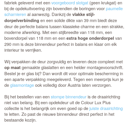
fabriek geleverd met een
voorgeboord slotgat
(geen krukgat) en
bij de opdekuitvoering zijn bovendien de boringen voor
paumelle
scharnieren
al aanwezig. Dankzij de
vlakke stijl-
en een solide dikte van 39 mm biedt deze
dorpelverbinding
deur de perfecte balans tussen klassieke charme en een strakke,
moderne afwerking. Met een stijlbreedte van 118 mm, een
bovendorpel van 118 mm en een
van
extra hoge onderdorpel
290 mm is deze binnendeur perfect in balans en klaar om elk
interieur te verrijken.
Wij verpakken de deur zorgvuldig en leveren deze compleet met
gemaakte glaslatten en een helder montagevoorschrift.
op maat
Bestel je er glas bij? Dan wordt dit voor optimale bescherming in
een aparte verpakking meegeleverd. Tegen een meerprijs kun je
de
glasmontage
ook volledig door Austria laten verzorgen.
Bij het bestellen van een
stompe binnendeur
is de draairichting
niet van belang. Bij een opdekdeur uit de Colour Lux Plus
collectie is het belangrijk om even goed op de
juiste draairichting
te letten. Zo past de nieuwe binnendeur direct perfect in het
bestaande kozijn.