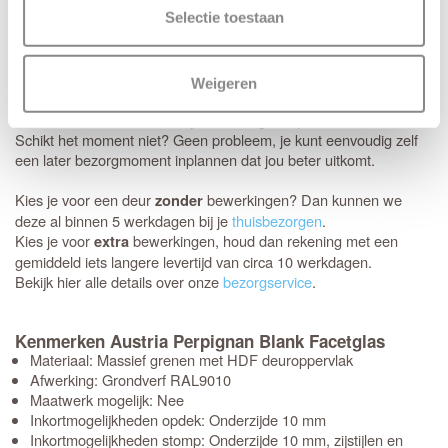
tussen 08:00 en 22:00 uur).
Selectie toestaan
Thuisbezorgd in 5 werkdagen
Je nieuwe deuren worden met de grootste zorg bij je thuis
Weigeren
afgeleverd. Wij maken gebruik van het gespecialiseerde transport
van Voordeeldeuren, zodat je bestelling in topconditie aankomt.
Schikt het moment niet? Geen probleem, je kunt eenvoudig zelf
een later bezorgmoment inplannen dat jou beter uitkomt.
Kies je voor een deur
bewerkingen? Dan kunnen we
zonder
deze al binnen 5 werkdagen bij je
thuisbezorgen
.
Kies je voor
bewerkingen, houd dan rekening met een
extra
gemiddeld iets langere levertijd van circa 10 werkdagen.
Bekijk hier alle details over onze
bezorgservice
.
Kenmerken Austria Perpignan Blank Facetglas
Materiaal: Massief grenen met HDF deuroppervlak
Afwerking: Grondverf RAL9010
Maatwerk mogelijk: Nee
Inkortmogelijkheden opdek: Onderzijde 10 mm
Inkortmogelijkheden stomp: Onderzijde 10 mm, zijstijlen en