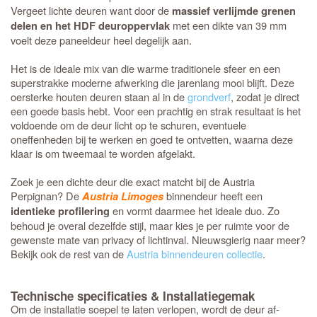
Vergeet lichte deuren want door de
massief verlijmde grenen
met een dikte van 39 mm
delen en het HDF deuroppervlak
voelt deze paneeldeur heel degelijk aan.
Het is de ideale mix van die warme traditionele sfeer en een
superstrakke moderne afwerking die jarenlang mooi blijft. Deze
oersterke houten deuren staan al in de
grondverf
, zodat je direct
een goede basis hebt. Voor een prachtig en strak resultaat is het
voldoende om de deur licht op te schuren, eventuele
oneffenheden bij te werken en goed te ontvetten, waarna deze
klaar is om tweemaal te worden afgelakt.
Zoek je een dichte deur die exact matcht bij de Austria
Perpignan? De
binnendeur heeft een
Austria Limoges
en vormt daarmee het ideale duo. Zo
identieke profilering
behoud je overal dezelfde stijl, maar kies je per ruimte voor de
gewenste mate van privacy of lichtinval. Nieuwsgierig naar meer?
Bekijk ook de rest van de
Austria binnendeuren collectie
.
Technische specificaties & Installatiegemak
Om de installatie soepel te laten verlopen, wordt de deur af-