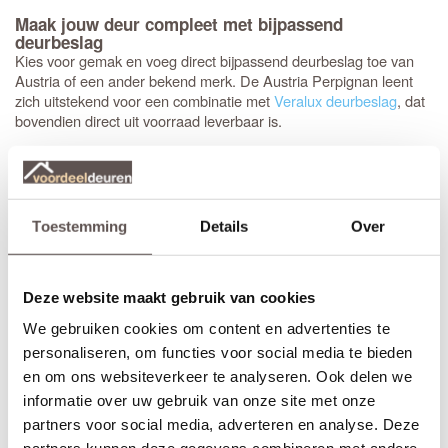
Maak jouw deur compleet met bijpassend
deurbeslag
Kies voor gemak en voeg direct bijpassend deurbeslag toe van
Austria of een ander bekend merk. De Austria Perpignan leent
zich uitstekend voor een combinatie met
Veralux deurbeslag
, dat
bovendien direct uit voorraad leverbaar is.
Het advies is om stompe deuren altijd af te hangen met drie
scharnieren. Meestal wordt gekozen voor een
89 mm
kogellagerscharnier met ronde hoeken
. Met het juiste
gereedschap, zoals een freesmal, worden deze uitsparingen snel
Toestemming
Details
Over
en vakkundig ingefreesd voor een strak resultaat.
Het is aan te raden om te kiezen voor een
tochtvaldorpel
tussen
Deze website maakt gebruik van cookies
de hal en de woonkamer, zeker als de voordeur niet volledig
tochtvrij sluit. Voor slaapkamers is een valdorpel handig om geluid
We gebruiken cookies om content en advertenties te
te dempen. Houd er rekening mee dat de luchtventilatie bij een
personaliseren, om functies voor social media te bieden
gesloten deur vermindert; dit is de afweging bij de keuze voor een
en om ons websiteverkeer te analyseren. Ook delen we
tochtvaldorpel.
informatie over uw gebruik van onze site met onze
partners voor social media, adverteren en analyse. Deze
Inkorten of op maat bestellen?