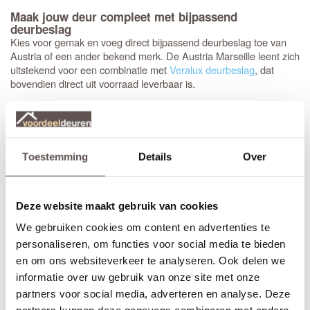
Maak jouw deur compleet met bijpassend
deurbeslag
Kies voor gemak en voeg direct bijpassend deurbeslag toe van
Austria of een ander bekend merk. De Austria Marseille leent zich
uitstekend voor een combinatie met
Veralux deurbeslag
, dat
bovendien direct uit voorraad leverbaar is.
Het advies is om stompe deuren altijd af te hangen met drie
scharnieren. Meestal wordt gekozen voor een
89 mm
kogellagerscharnier met ronde hoeken
. Met het juiste
gereedschap, zoals een freesmal, worden deze uitsparingen snel
Toestemming
Details
Over
en vakkundig ingefreesd voor een strak resultaat.
Het is aan te raden om te kiezen voor een
tochtvaldorpel
tussen
Deze website maakt gebruik van cookies
de hal en de woonkamer, zeker als de voordeur niet volledig
tochtvrij sluit. Voor slaapkamers is een valdorpel handig om geluid
We gebruiken cookies om content en advertenties te
te dempen. Houd er rekening mee dat de luchtventilatie bij een
personaliseren, om functies voor social media te bieden
gesloten deur vermindert; dit is de afweging bij de keuze voor een
en om ons websiteverkeer te analyseren. Ook delen we
tochtvaldorpel.
informatie over uw gebruik van onze site met onze
partners voor social media, adverteren en analyse. Deze
Inkorten of op maat bestellen?