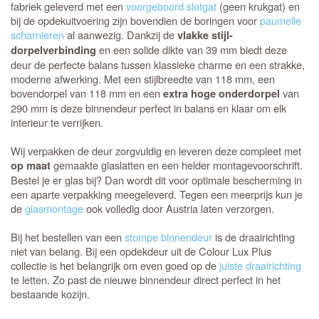
fabriek geleverd met een
voorgeboord slotgat
(geen krukgat) en
bij de opdekuitvoering zijn bovendien de boringen voor
paumelle
scharnieren
al aanwezig. Dankzij de
vlakke stijl-
en een solide dikte van 39 mm biedt deze
dorpelverbinding
deur de perfecte balans tussen klassieke charme en een strakke,
moderne afwerking. Met een stijlbreedte van 118 mm, een
bovendorpel van 118 mm en een
van
extra hoge onderdorpel
290 mm is deze binnendeur perfect in balans en klaar om elk
interieur te verrijken.
Wij verpakken de deur zorgvuldig en leveren deze compleet met
gemaakte glaslatten en een helder montagevoorschrift.
op maat
Bestel je er glas bij? Dan wordt dit voor optimale bescherming in
een aparte verpakking meegeleverd. Tegen een meerprijs kun je
de
glasmontage
ook volledig door Austria laten verzorgen.
Bij het bestellen van een
stompe binnendeur
is de draairichting
niet van belang. Bij een opdekdeur uit de Colour Lux Plus
collectie is het belangrijk om even goed op de
juiste draairichting
te letten. Zo past de nieuwe binnendeur direct perfect in het
bestaande kozijn.