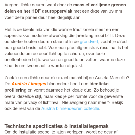
Vergeet lichte deuren want door de
massief verlijmde grenen
met een dikte van 39 mm
delen en het HDF deuroppervlak
voelt deze paneeldeur heel degelijk aan.
Het is de ideale mix van die warme traditionele sfeer en een
superstrakke moderne afwerking die jarenlang mooi blijft. Deze
oersterke houten deuren staan al in de
grondverf
, zodat je direct
een goede basis hebt. Voor een prachtig en strak resultaat is het
voldoende om de deur licht op te schuren, eventuele
oneffenheden bij te werken en goed te ontvetten, waarna deze
klaar is om tweemaal te worden afgelakt.
Zoek je een dichte deur die exact matcht bij de Austria Marseille?
De
binnendeur heeft een
Austria Limoges
identieke
en vormt daarmee het ideale duo. Zo behoud je
profilering
overal dezelfde stijl, maar kies je per ruimte voor de gewenste
mate van privacy of lichtinval. Nieuwsgierig naar meer? Bekijk
ook de rest van de
Austria binnendeuren collectie
.
Technische specificaties & Installatiegemak
Om de installatie soepel te laten verlopen, wordt de deur af-