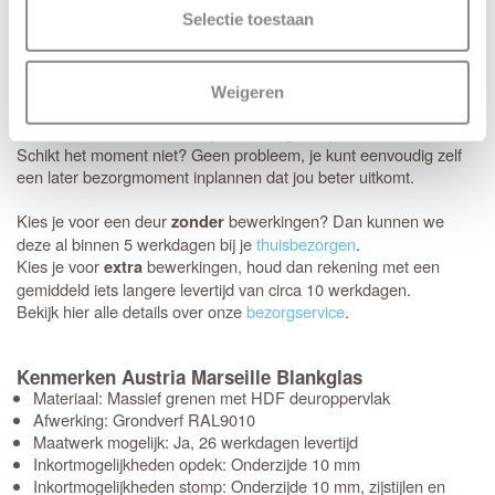
tussen 08:00 en 22:00 uur).
Selectie toestaan
Thuisbezorgd in 5 werkdagen
Je nieuwe deuren worden met de grootste zorg bij je thuis
Weigeren
afgeleverd. Wij maken gebruik van het gespecialiseerde transport
van Voordeeldeuren, zodat je bestelling in topconditie aankomt.
Schikt het moment niet? Geen probleem, je kunt eenvoudig zelf
een later bezorgmoment inplannen dat jou beter uitkomt.
Kies je voor een deur
bewerkingen? Dan kunnen we
zonder
deze al binnen 5 werkdagen bij je
thuisbezorgen
.
Kies je voor
bewerkingen, houd dan rekening met een
extra
gemiddeld iets langere levertijd van circa 10 werkdagen.
Bekijk hier alle details over onze
bezorgservice
.
Kenmerken Austria Marseille Blankglas
Materiaal: Massief grenen met HDF deuroppervlak
Afwerking: Grondverf RAL9010
Maatwerk mogelijk: Ja, 26 werkdagen levertijd
Inkortmogelijkheden opdek: Onderzijde 10 mm
Inkortmogelijkheden stomp: Onderzijde 10 mm, zijstijlen en