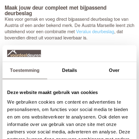
Maak jouw deur compleet met bijpassend
deurbeslag
Kies voor gemak en voeg direct bijpassend deurbeslag toe van
Austria of een ander bekend merk. De Austria Marseille leent zich
uitstekend voor een combinatie met
Veralux deurbeslag
, dat
bovendien direct uit voorraad leverbaar is.
Het advies is om stompe deuren altijd af te hangen met drie
scharnieren. Meestal wordt gekozen voor een
89 mm
kogellagerscharnier met ronde hoeken
. Met het juiste
gereedschap, zoals een freesmal, worden deze uitsparingen snel
Toestemming
Details
Over
en vakkundig ingefreesd voor een strak resultaat.
Het is aan te raden om te kiezen voor een
tochtvaldorpel
tussen
Deze website maakt gebruik van cookies
de hal en de woonkamer, zeker als de voordeur niet volledig
tochtvrij sluit. Voor slaapkamers is een valdorpel handig om geluid
We gebruiken cookies om content en advertenties te
te dempen. Houd er rekening mee dat de luchtventilatie bij een
personaliseren, om functies voor social media te bieden
gesloten deur vermindert; dit is de afweging bij de keuze voor een
en om ons websiteverkeer te analyseren. Ook delen we
tochtvaldorpel.
informatie over uw gebruik van onze site met onze
partners voor social media, adverteren en analyse. Deze
Inkorten of op maat bestellen?