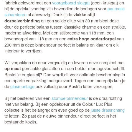
fabriek geleverd met een
voorgeboord slotgat
(geen krukgat) en
bij de opdekuitvoering zijn bovendien de boringen voor
paumelle
scharnieren
al aanwezig. Dankzij de
vlakke stijl-
en een solide dikte van 39 mm biedt deze
dorpelverbinding
deur de perfecte balans tussen klassieke charme en een strakke,
moderne afwerking. Met een stijlbreedte van 118 mm, een
bovendorpel van 118 mm en een
van
extra hoge onderdorpel
290 mm is deze binnendeur perfect in balans en klaar om elk
interieur te verrijken.
Wij verpakken de deur zorgvuldig en leveren deze compleet met
gemaakte glaslatten en een helder montagevoorschrift.
op maat
Bestel je er glas bij? Dan wordt dit voor optimale bescherming in
een aparte verpakking meegeleverd. Tegen een meerprijs kun je
de
glasmontage
ook volledig door Austria laten verzorgen.
Bij het bestellen van een
stompe binnendeur
is de draairichting
niet van belang. Bij een opdekdeur uit de Colour Lux Plus
collectie is het belangrijk om even goed op de
juiste draairichting
te letten. Zo past de nieuwe binnendeur direct perfect in het
bestaande kozijn.