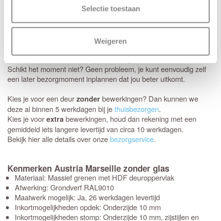
tussen 08:00 en 22:00 uur).
Selectie toestaan
Thuisbezorgd in 5 werkdagen
Je nieuwe deuren worden met de grootste zorg bij je thuis
Weigeren
afgeleverd. Wij maken gebruik van het gespecialiseerde transport
van Voordeeldeuren, zodat je bestelling in topconditie aankomt.
Schikt het moment niet? Geen probleem, je kunt eenvoudig zelf
een later bezorgmoment inplannen dat jou beter uitkomt.
Kies je voor een deur
bewerkingen? Dan kunnen we
zonder
deze al binnen 5 werkdagen bij je
thuisbezorgen
.
Kies je voor
bewerkingen, houd dan rekening met een
extra
gemiddeld iets langere levertijd van circa 10 werkdagen.
Bekijk hier alle details over onze
bezorgservice
.
Kenmerken Austria Marseille zonder glas
Materiaal: Massief grenen met HDF deuroppervlak
Afwerking: Grondverf RAL9010
Maatwerk mogelijk: Ja, 26 werkdagen levertijd
Inkortmogelijkheden opdek: Onderzijde 10 mm
Inkortmogelijkheden stomp: Onderzijde 10 mm, zijstijlen en