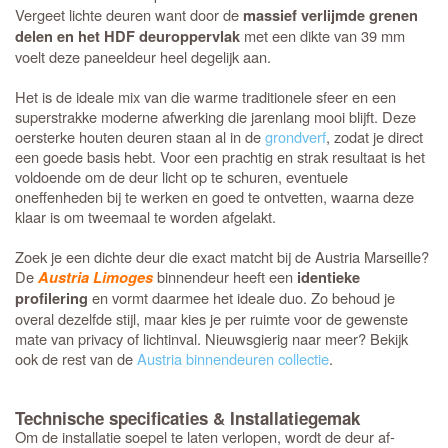
Vergeet lichte deuren want door de
massief verlijmde grenen
met een dikte van 39 mm
delen en het HDF deuroppervlak
voelt deze paneeldeur heel degelijk aan.
Het is de ideale mix van die warme traditionele sfeer en een
superstrakke moderne afwerking die jarenlang mooi blijft. Deze
oersterke houten deuren staan al in de
grondverf
, zodat je direct
een goede basis hebt. Voor een prachtig en strak resultaat is het
voldoende om de deur licht op te schuren, eventuele
oneffenheden bij te werken en goed te ontvetten, waarna deze
klaar is om tweemaal te worden afgelakt.
Zoek je een dichte deur die exact matcht bij de Austria Marseille?
De
binnendeur heeft een
Austria Limoges
identieke
en vormt daarmee het ideale duo. Zo behoud je
profilering
overal dezelfde stijl, maar kies je per ruimte voor de gewenste
mate van privacy of lichtinval. Nieuwsgierig naar meer? Bekijk
ook de rest van de
Austria binnendeuren collectie
.
Technische specificaties & Installatiegemak
Om de installatie soepel te laten verlopen, wordt de deur af-