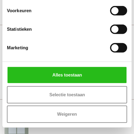
Bekijk
Voorkeuren
Statistieken
Weekamp WK044 6 ruits
Achterdeur
Marketing
Vanaf € 874,-
10 werkdagen
Alles toestaan
Bekijk
Selectie toestaan
Weekamp WK044 8 ruits
Weigeren
Achterdeur