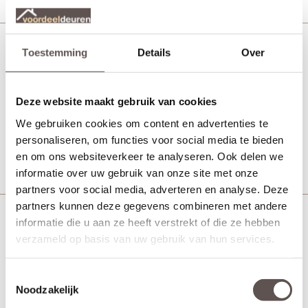
Toestemming
Details
Over
Weekamp WK044 zonder glas
Achterdeur
Deze website maakt gebruik van cookies
We gebruiken cookies om content en advertenties te
Vanaf € 575,-
10 werkdagen
personaliseren, om functies voor social media te bieden
Bekijk
en om ons websiteverkeer te analyseren. Ook delen we
informatie over uw gebruik van onze site met onze
partners voor social media, adverteren en analyse. Deze
partners kunnen deze gegevens combineren met andere
informatie die u aan ze heeft verstrekt of die ze hebben
Weekamp WK044 Blank
verzameld op basis van uw gebruik van hun services.
isolatieglas
Achterdeur
Toestemmingsselectie
Noodzakelijk
Vanaf € 575,-
10 werkdagen