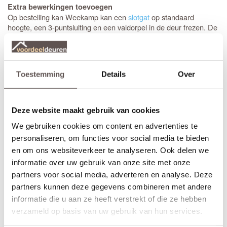
Extra bewerkingen toevoegen
Op bestelling kan Weekamp kan een
slotgat
op standaard
hoogte, een 3-puntsluiting en een valdorpel in de deur frezen. De
hoogte van een
slotgat
of 3-puntsluiting wordt op een vaste
standaard hoogte aangebracht. De
deurkruk
zit altijd op een
hoogte van 105 cm gemeten vanaf de onderzijde van de deur. Let
op! De
draairichting
van de deur is van belang. Maak je keuze uit
Toestemming
Details
Over
het overzicht.
* Sleutelbediende 3-puntsluiting
(voordeur)
Geschikt voor buitendeuren waarbij aan de buitenzijde van een
Deze website maakt gebruik van cookies
deur
knop
wordt gemonteerd en aan de binnenzijde een
We gebruiken cookies om content en advertenties te
deurkruk. Sleutelbediende sloten worden meestal geplaatst op
een
voordeur
. De infrezing in de deur wordt beschermd met
personaliseren, om functies voor social media te bieden
grondverf en de 3-puntsluiting gemonteerd.
en om ons websiteverkeer te analyseren. Ook delen we
informatie over uw gebruik van onze site met onze
* Krukbediende 3-puntsluiting
(achterdeur)
partners voor social media, adverteren en analyse. Deze
Geschikt voor buitendeuren waarbij aan de buitenzijde en
partners kunnen deze gegevens combineren met andere
binnenzijde een
deurkruk
wordt gemonteerd. Krukbediende
sloten worden meestal geplaatst op een
achterdeur
of
informatie die u aan ze heeft verstrekt of die ze hebben
balkondeur. De infrezing in de deur wordt beschermd met
verzameld op basis van uw gebruik van hun services.
grondverf en de 3-puntsluiting gemonteerd.