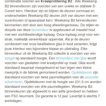
combinatie noemen we
. Alle Weekamp
Kraalprofilering B2
B2 binnendeuren zijn voorzien van een unieke en stabiele S-
Core® kern. Hierdoor zijn en blijven de deuren vormvast en
onderscheiden Weekamp B2 deuren zich van deuren met een
vurenhouten of spaanplaat kern. Weekamp B2 binnendeuren
kenmerken zich door een hoog afwerkingsniveau. De stijlen en
dorpels van deze
binnendeur
is opgebouwd uit massief hout
met een vochtbestendige toplaag. Deze toplaag zorgt voor een
strak, makkelijk verwerkbaar oppervlak. Als je de deuren
combineert met onze kwalitatieve glas in lood varianten, krijgt
jouw interieur een bijzondere klasse en uitstraling. Elke
binnendeur uit de Weekamp B2-collectie is voorzien van een
slotgat
op standaard hoogte. Een
binnendeur met glas
wordt
voorzien van glaslatten met kraalprofiel op maat. Glas wordt
standaard separaat meegeleverd en kan tegen een kleine
meerprijs in de fabriek gemonteerd worden.
Opdekdeuren
zijn
standaard voorzien van twee paumellegaten voor de
paumelle
scharnieren
. Opdekdeuren met de hoogte van 231,5 cm worden
standaard voorzien van drie paumellegaten. Weekamp B2
binnendeuren zijn afgewerkt in een witte grondverf en hebben
een FSC keurmerk. De garantie is 12 jaar. Levertijd is slechts 7
werkdagen.