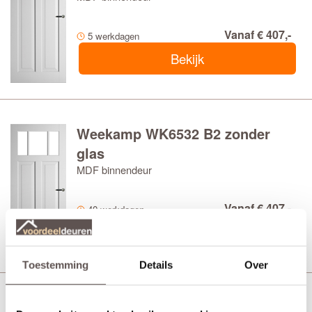
Vanaf € 407,-
5 werkdagen
Bekijk
Weekamp WK6532 B2 zonder
glas
MDF binnendeur
Vanaf € 407,-
40 werkdagen
Bekijk
Toestemming
Details
Over
Weekamp WK6532 B2 Blank glas