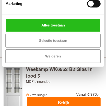
Marketing
Weekamp WK6551 B2
MDF binnendeur
Alles toestaan
Vanaf € 398,-
7 werkdagen
Selectie toestaan
Bekijk
Weigeren
Weekamp WK6552 B2 Glas in
lood 5
MDF binnendeur
Vanaf € 370,-
7 werkdagen
Bekijk