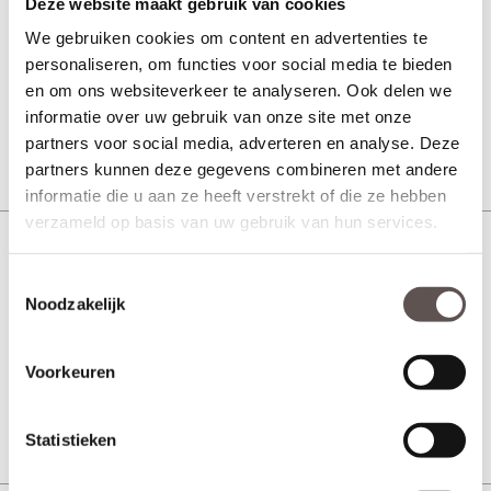
Deze website maakt gebruik van cookies
MDF binnendeur
We gebruiken cookies om content en advertenties te
personaliseren, om functies voor social media te bieden
en om ons websiteverkeer te analyseren. Ook delen we
Vanaf € 407,-
5 werkdagen
informatie over uw gebruik van onze site met onze
Bekijk
partners voor social media, adverteren en analyse. Deze
partners kunnen deze gegevens combineren met andere
informatie die u aan ze heeft verstrekt of die ze hebben
verzameld op basis van uw gebruik van hun services.
Weekamp WK6532 B2 Satijn
Toestemmingsselectie
facetglas
Noodzakelijk
MDF binnendeur
Voorkeuren
Vanaf € 407,-
5 werkdagen
Bekijk
Statistieken