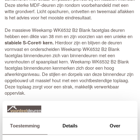
Deze sterke MDF-deuren zijn rondom voorbehandeld met een
witte grondverf. Licht opschuren, ontvetten en tweemaal aflakken
is het advies voor het mooiste eindresultaat.
De massieve Weekamp WK6532 B2 Blank facetglas deuren
hebben een dikte van 38 mm en zijn voorzien van een unieke en
Hierdoor zijn en blijven de deuren
stabiele S-Core® kern.
vormvast en onderscheiden Weekamp WK6532 B2 Blank
facetglas binnendeuren zich van binnendeuren met een
vurenhouten of spaanplaat kern. Weekamp WK6532 B2 Blank
facetglas binnendeuren kenmerken zich door een hoog
afwerkingsniveau. De stijlen en dorpels van deze binnendeur zijn
opgebouwd uit massief hout met een vochtbestendige toplaag.
Deze toplaag zorgt voor een strak, makkelijk verwerkbaar
oppervlak.
De Weekamp WK6532 B2 Blank facetglas binnendeur is van een
slotgat op standaard hoogte
. Opdekdeuren zijn ook direct
voorzien van boringen om de
paumelle scharnieren
eenvoudig en
snel te kunnen monteren.
Toestemming
Details
Over
Een geheel gesloten deur met identieke uitstraling is de
WK6531