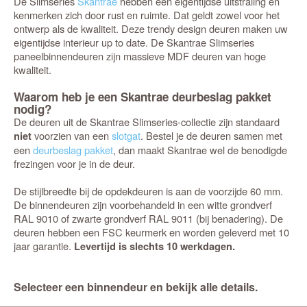
De Slimseries
Skantrae
hebben een eigentijdse uitstraling en
kenmerken zich door rust en ruimte. Dat geldt zowel voor het
ontwerp als de kwaliteit. Deze trendy design deuren maken uw
eigentijdse interieur up to date. De Skantrae Slimseries
paneelbinnendeuren zijn massieve MDF deuren van hoge
kwaliteit.
Waarom heb je een Skantrae deurbeslag pakket
nodig?
De deuren uit de Skantrae Slimseries-collectie zijn standaard
voorzien van een
slotgat
. Bestel je de deuren samen met
niet
een
deurbeslag pakket
, dan maakt Skantrae wel de benodigde
frezingen voor je in de deur.
De stijlbreedte bij de opdekdeuren is aan de voorzijde 60 mm.
De binnendeuren zijn voorbehandeld in een witte grondverf
RAL 9010 of zwarte grondverf RAL 9011 (bij benadering). De
deuren hebben een FSC keurmerk en worden geleverd met 10
jaar garantie.
Levertijd is slechts 10 werkdagen.
Selecteer een binnendeur en bekijk alle details.