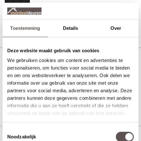
Vanaf € 540,-
7 werkdagen
Bekijk
Toestemming
Details
Over
Deze website maakt gebruik van cookies
We gebruiken cookies om content en advertenties te
Skantrae SSL 4722
personaliseren, om functies voor social media te bieden
MDF zwart
en om ons websiteverkeer te analyseren. Ook delen we
informatie over uw gebruik van onze site met onze
partners voor social media, adverteren en analyse. Deze
Vanaf € 540,-
7 werkdagen
partners kunnen deze gegevens combineren met andere
informatie die u aan ze heeft verstrekt of die ze hebben
Bekijk
verzameld op basis van uw gebruik van hun services.
Toestemmingsselectie
Noodzakelijk