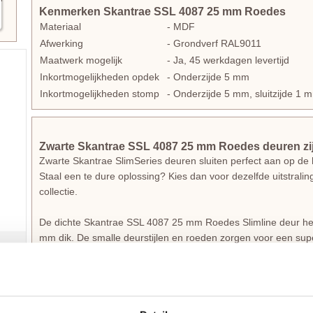
Kenmerken Skantrae SSL 4087 25 mm Roedes
Materiaal
- MDF
Afwerking
- Grondverf RAL9011
Maatwerk mogelijk
- Ja, 45 werkdagen levertijd
Inkortmogelijkheden opdek
- Onderzijde 5 mm
Inkortmogelijkheden stomp
- Onderzijde 5 mm, sluitzijde 
Zwarte Skantrae SSL 4087 25 mm Roedes deuren zij
Zwarte Skantrae SlimSeries deuren sluiten perfect aan op de h
Staal een te dure oplossing? Kies dan voor dezelfde uitstralin
collectie.
De dichte Skantrae SSL 4087 25 mm Roedes Slimline deur hee
mm dik. De smalle deurstijlen en roeden zorgen voor een super
deuren uit de
Skantrae SlimSeries paneeldeuren
collectie.
De SlimSeries deurstijlen zijn 60 mm breed bij een stompe d
Deze SlimSeries deuren zijn 39 mm dik en worden gecombin