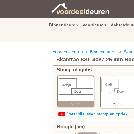
Binnendeuren
Voordeuren
Achterdeur
9.3
/
10
van
2590
beoordeli
Voordeeldeuren
>
Binnendeuren
>
Skan
Skantrae SSL 4087 25 mm Ro
Stomp of opdek
Stomp
Opdek
Verschil tussen stomp en opdek
Hoogte (cm)