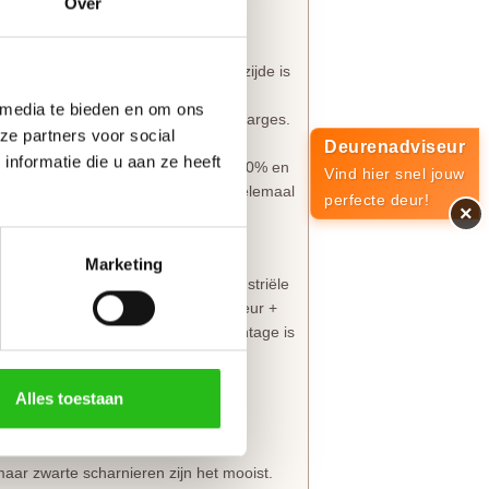
Over
orpel 5 mm in te korten. De sluitzijde is
oor de opdekranden alleen aan de
 media te bieden en om ons
 van kracht binnen deze aangegeven marges.
ze partners voor social
Deurenadviseur
nformatie die u aan ze heeft
estellen. De meerprijs is ongeveer 20% en
Vind hier snel jouw
twerk en bestel jouw nieuwe deur helemaal
perfecte deur!
×
slagpakket
Marketing
 boringen. Speciaal voor deze industriële
n bestelling van een Skantrae SSL deur +
alslot en deurklink in de deur. Montage is
Alles toestaan
n deze smalle deurstijlen!
 met scharnieren
aar zwarte scharnieren zijn het mooist.