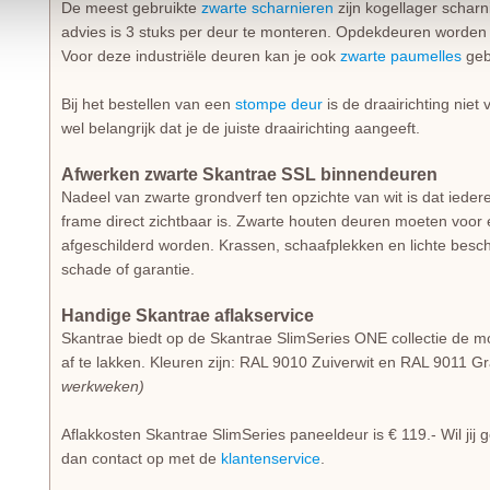
De meest gebruikte
zwarte scharnieren
zijn kogellager schar
advies is 3 stuks per deur te monteren. Opdekdeuren worden
Voor deze industriële deuren kan je ook
zwarte paumelles
geb
Bij het bestellen van een
stompe deur
is de draairichting niet
wel belangrijk dat je de juiste draairichting aangeeft.
Afwerken zwarte Skantrae SSL binnendeuren
Nadeel van zwarte grondverf ten opzichte van wit is dat iedere
frame direct zichtbaar is. Zwarte houten deuren moeten voor e
afgeschilderd worden. Krassen, schaafplekken en lichte besch
schade of garantie.
Handige Skantrae aflakservice
Skantrae biedt op de Skantrae SlimSeries ONE collectie de m
af te lakken. Kleuren zijn: RAL 9010 Zuiverwit en RAL 9011 Gr
werkweken)
Aflakkosten Skantrae SlimSeries paneeldeur is € 119.- Wil ji
dan contact op met de
klantenservice
.