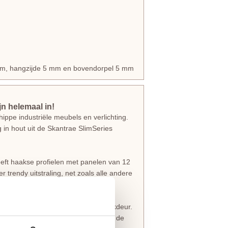
1 mm, hangzijde 5 mm en bovendorpel 5 mm
n helemaal in!
ippe industriële meubels en verlichting.
g in hout uit de Skantrae SlimSeries
ft haakse profielen met panelen van 12
 trendy uitstraling, net zoals alle andere
eur en 73 mm breed bij de een opdekdeur.
eerd met 25 mm roeden. Voor zowel de