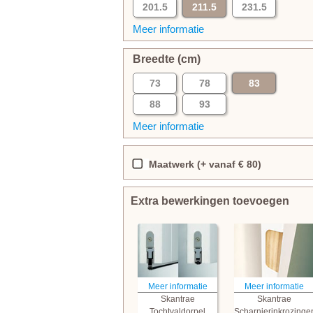
201.5
211.5
231.5
Meer informatie
Breedte (cm)
73
78
83
88
93
Meer informatie
Maatwerk (+ vanaf € 80)
Extra bewerkingen toevoegen
Meer informatie
Meer informatie
Skantrae
Skantrae
Tochtvaldorpel
Scharnierinkrozinge