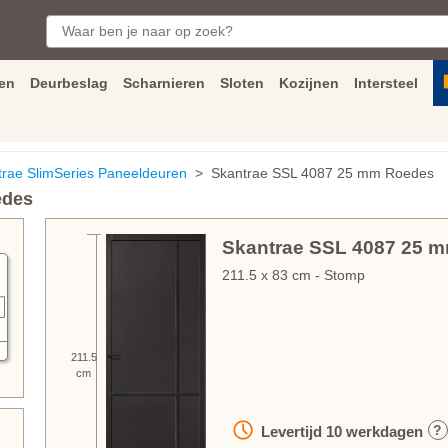
en
Deurbeslag
Scharnieren
Sloten
Kozijnen
Intersteel
ngen
Inmeet
en
montage
service
Bezorging
tot achter de voorde
trae SlimSeries Paneeldeuren
> Skantrae SSL 4087 25 mm Roedes
edes
Skantrae SSL 4087 25 
211.5
x
83
cm
- Stomp
211.5
cm
?
Levertijd
10
werkdagen