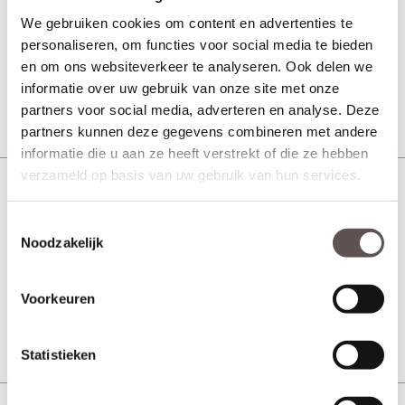
We gebruiken cookies om content en advertenties te
personaliseren, om functies voor social media te bieden
en om ons websiteverkeer te analyseren. Ook delen we
Vanaf € 374,-
5 werkdagen
informatie over uw gebruik van onze site met onze
Bekijk
partners voor social media, adverteren en analyse. Deze
partners kunnen deze gegevens combineren met andere
informatie die u aan ze heeft verstrekt of die ze hebben
verzameld op basis van uw gebruik van hun services.
Austria Doorn Blankglas
MDF binnendeur
Toestemmingsselectie
Noodzakelijk
Vanaf € 374,-
Voorkeuren
5 werkdagen
Bekijk
Statistieken