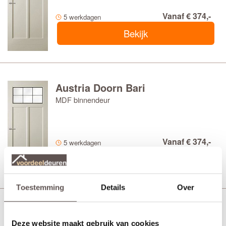
Vanaf € 374,-
5 werkdagen
Bekijk
Austria Doorn Bari
MDF binnendeur
Vanaf € 374,-
5 werkdagen
Bekijk
Toestemming
Details
Over
Austria Doorn Satijnglas
Deze website maakt gebruik van cookies
MDF binnendeur