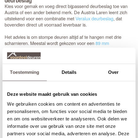
deurbeslag
Kies voor gemak en voeg direct bijpassend deurbeslag toe van
Austria of een ander bekend merk. De Austria Laren leent zich
uitstekend voor een combinatie met
Veralux deurbeslag
, dat
bovendien direct uit voorraad leverbaar is.
Het advies is om stompe deuren altijd af te hangen met drie
scharnieren. Meestal wordt gekozen voor een
89 mm
kogellagerscharnier met ronde hoeken
. Met het juiste
gereedschap, zoals een freesmal, worden deze uitsparingen snel
en vakkundig ingefreesd voor een strak resultaat.
Toestemming
Details
Over
Het is aan te raden om te kiezen voor een
tochtvaldorpel
tussen
de hal en de woonkamer, zeker als de voordeur niet volledig
tochtvrij sluit. Voor slaapkamers is een valdorpel handig om geluid
te dempen. Houd er rekening mee dat de luchtventilatie bij een
Deze website maakt gebruik van cookies
gesloten deur vermindert; dit is de afweging bij de keuze voor een
We gebruiken cookies om content en advertenties te
tochtvaldorpel.
personaliseren, om functies voor social media te bieden
en om ons websiteverkeer te analyseren. Ook delen we
Inkorten of op maat bestellen?
informatie over uw gebruik van onze site met onze
Sluiten de standaardmaten net niet aan? Geen probleem.
partners voor social media, adverteren en analyse. Deze
Stompe Austria Dutch Line deuren zijn aan alle vier de zijden tot