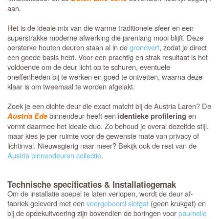
aan.
Het is de ideale mix van die warme traditionele sfeer en een
superstrakke moderne afwerking die jarenlang mooi blijft. Deze
oersterke houten deuren staan al in de
grondverf
, zodat je direct
een goede basis hebt. Voor een prachtig en strak resultaat is het
voldoende om de deur licht op te schuren, eventuele
oneffenheden bij te werken en goed te ontvetten, waarna deze
klaar is om tweemaal te worden afgelakt.
Zoek je een dichte deur die exact matcht bij de Austria Laren? De
binnendeur heeft een
en
Austria Ede
identieke profilering
vormt daarmee het ideale duo. Zo behoud je overal dezelfde stijl,
maar kies je per ruimte voor de gewenste mate van privacy of
lichtinval. Nieuwsgierig naar meer? Bekijk ook de rest van de
Austria binnendeuren collectie
.
Technische specificaties & Installatiegemak
Om de installatie soepel te laten verlopen, wordt de deur af-
fabriek geleverd met een
voorgeboord slotgat
(geen krukgat) en
bij de opdekuitvoering zijn bovendien de boringen voor
paumelle