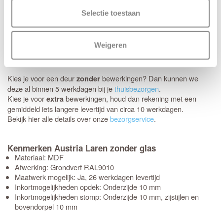
Thuisbezorgd in 5 werkdagen
Selectie toestaan
Je nieuwe deuren worden met de grootste zorg bij je thuis
afgeleverd. Wij maken gebruik van het gespecialiseerde transport
van Voordeeldeuren, zodat je bestelling in topconditie aankomt.
Weigeren
Schikt het moment niet? Geen probleem, je kunt eenvoudig zelf
een later bezorgmoment inplannen dat jou beter uitkomt.
Kies je voor een deur
bewerkingen? Dan kunnen we
zonder
deze al binnen 5 werkdagen bij je
thuisbezorgen
.
Kies je voor
bewerkingen, houd dan rekening met een
extra
gemiddeld iets langere levertijd van circa 10 werkdagen.
Bekijk hier alle details over onze
bezorgservice
.
Kenmerken Austria Laren zonder glas
Materiaal: MDF
Afwerking: Grondverf RAL9010
Maatwerk mogelijk: Ja, 26 werkdagen levertijd
Inkortmogelijkheden opdek: Onderzijde 10 mm
Inkortmogelijkheden stomp: Onderzijde 10 mm, zijstijlen en
bovendorpel 10 mm