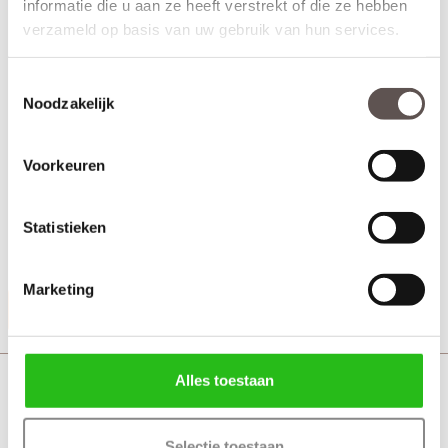
informatie die u aan ze heeft verstrekt of die ze hebben
verzameld op basis van uw gebruik van hun services.
Toestemmingsselectie
Noodzakelijk
Voorkeuren
Weekamp black sleutelrozet rond bestaat uit:
+ Sleutelrozet Zwart
(twee zijden)
Statistieken
+ Bevestigingsmateriaal
Marketing
Productinformatie
Weekamp Turn black toiletgarnituur rond
Alles toestaan
Selectie toestaan