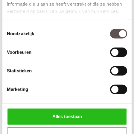
informatie die u aan ze heeft verstrekt of die ze hebben
verzameld op basis van uw gebruik van hun services.
Toestemmingsselectie
Noodzakelijk
Weekamp Link Mat chrome deurkruk bestaat uit:
Voorkeuren
+ Deurkruk mat chroom, eenvoudig te monteren met inbussleutel.
(twee zijden)
+ Kleur mat chroom
Statistieken
+ Bevestigingsmateriaal
Marketing
Productinformatie
Alles toestaan
Weekamp Link mat chrome sleutelrozet rond