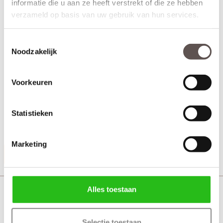
informatie die u aan ze heeft verstrekt of die ze hebben
verzameld op basis van uw gebruik van hun services.
Toestemmingsselectie
Noodzakelijk
Weekamp Curve deurkruk bestaat uit:
Voorkeuren
+ Deurkruk roestvast staal zwart gecoat, eenvoudig te monteren
met inbussleutel.
(twee zijden)
+ Kleur mat zwart
Statistieken
+ Bevestigingsmateriaal
Marketing
Productinformatie
Weekamp Curve black toiletgarnituur rond
Alles toestaan
Selectie toestaan