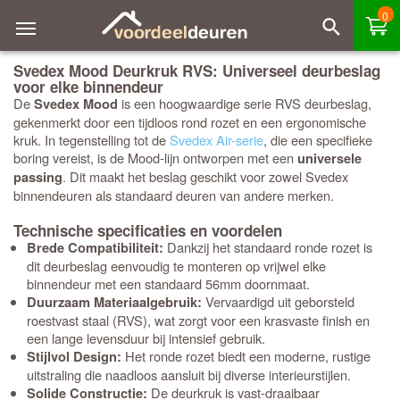
0
Svedex Mood Deurkruk RVS: Universeel deurbeslag
voor elke binnendeur
De
is een hoogwaardige serie RVS deurbeslag,
Svedex Mood
gekenmerkt door een tijdloos rond rozet en een ergonomische
kruk. In tegenstelling tot de
Svedex Air-serie
, die een specifieke
boring vereist, is de Mood-lijn ontworpen met een
universele
. Dit maakt het beslag geschikt voor zowel Svedex
passing
binnendeuren als standaard deuren van andere merken.
Technische specificaties en voordelen
Dankzij het standaard ronde rozet is
Brede Compatibiliteit:
dit deurbeslag eenvoudig te monteren op vrijwel elke
binnendeur met een standaard 56mm doornmaat.
Vervaardigd uit geborsteld
Duurzaam Materiaalgebruik:
roestvast staal (RVS), wat zorgt voor een krasvaste finish en
een lange levensduur bij intensief gebruik.
Het ronde rozet biedt een moderne, rustige
Stijlvol Design:
uitstraling die naadloos aansluit bij diverse interieurstijlen.
De deurkruk is vast-draaibaar
Solide Constructie: