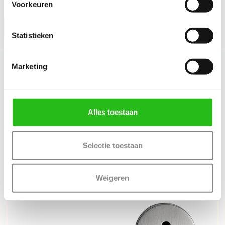
+ Geschikt voor alle standaard loopsloten en binnendeuren
Voorkeuren
Productinformatie
Statistieken
Svedex Mood met sleutelrozet
Marketing
Alles toestaan
Selectie toestaan
Weigeren