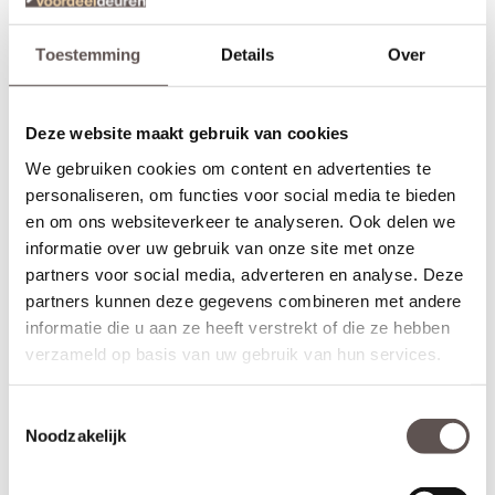
Toestemming
Details
Over
Deze website maakt gebruik van cookies
We gebruiken cookies om content en advertenties te
personaliseren, om functies voor social media te bieden
en om ons websiteverkeer te analyseren. Ook delen we
informatie over uw gebruik van onze site met onze
partners voor social media, adverteren en analyse. Deze
partners kunnen deze gegevens combineren met andere
informatie die u aan ze heeft verstrekt of die ze hebben
verzameld op basis van uw gebruik van hun services.
Inhoud van de set
Deze Svedex Mood deurkrukset bestaat uit:
+ RVS deurkruk met veersysteem (twee zijden)
Toestemmingsselectie
+ RVS cilinderrozet (twee zijden)
Noodzakelijk
+ Universele bouten en montagemateriaal voor een snelle
installatie