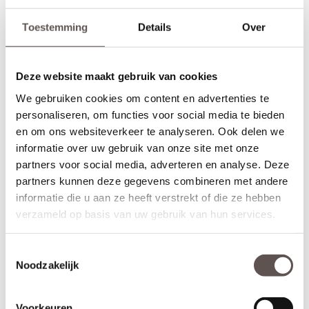
Toestemming
Details
Over
Deze website maakt gebruik van cookies
We gebruiken cookies om content en advertenties te
personaliseren, om functies voor social media te bieden
en om ons websiteverkeer te analyseren. Ook delen we
informatie over uw gebruik van onze site met onze
partners voor social media, adverteren en analyse. Deze
partners kunnen deze gegevens combineren met andere
informatie die u aan ze heeft verstrekt of die ze hebben
Inhoud van de set
verzameld op basis van uw gebruik van hun services.
Deze Svedex Mind deurkrukset bestaat uit:
+ RVS deurkruk met veersysteem (twee zijden)
Toestemmingsselectie
+ RVS cilinderrozet (twee zijden)
Noodzakelijk
+ Universele bouten en montagemateriaal voor een snelle
installatie
+ Geschikt voor alle standaard loopsloten en binnendeuren
Voorkeuren