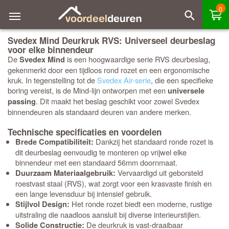
0
Svedex Mind Deurkruk RVS: Universeel deurbeslag
voor elke binnendeur
De
is een hoogwaardige serie RVS deurbeslag,
Svedex Mind
gekenmerkt door een tijdloos rond rozet en een ergonomische
kruk. In tegenstelling tot de
Svedex Air-serie
, die een specifieke
boring vereist, is de Mind-lijn ontworpen met een
universele
. Dit maakt het beslag geschikt voor zowel Svedex
passing
binnendeuren als standaard deuren van andere merken.
Technische specificaties en voordelen
Dankzij het standaard ronde rozet is
Brede Compatibiliteit:
dit deurbeslag eenvoudig te monteren op vrijwel elke
binnendeur met een standaard 56mm doornmaat.
Vervaardigd uit geborsteld
Duurzaam Materiaalgebruik:
roestvast staal (RVS), wat zorgt voor een krasvaste finish en
een lange levensduur bij intensief gebruik.
Het ronde rozet biedt een moderne, rustige
Stijlvol Design:
uitstraling die naadloos aansluit bij diverse interieurstijlen.
De deurkruk is vast-draaibaar
Solide Constructie: