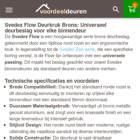
0
Svedex Flow Deurkruk Brons: Universeel
deurbeslag voor elke binnendeur
De
is een hoogwaardige serie brons deurbeslag,
Svedex Flow
gekenmerkt door een tijdloos rond rozet en een ergonomische
kruk. In tegenstelling tot de
Svedex Zen-serie
, die een specifieke
boring vereist, is de Flow-lijn ontworpen met een
universele
. Dit maakt het beslag geschikt voor zowel Svedex
passing
binnendeuren als standaard deuren van andere merken.
Technische specificaties en voordelen
Dankzij het standaard ronde rozet is
Brede Compatibiliteit:
dit deurbeslag eenvoudig te monteren op vrijwel elke
binnendeur met een standaard 56mm doornmaat.
Vervaardigd uit brons metallic
Duurzaam Materiaalgebruik:
gecoat aluminium, wat zorgt voor een krasvaste finish en een
lange levensduur bij intensief gebruik.
Het ronde rozet biedt een moderne, rustige
Stijlvol Design:
uitstraling die naadloos aansluit bij diverse interieurstijlen.
De deurkruk is vast-draaibaar
Solide Constructie: