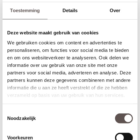
Toestemming
Details
Over
Deze website maakt gebruik van cookies
We gebruiken cookies om content en advertenties te
personaliseren, om functies voor social media te bieden
en om ons websiteverkeer te analyseren. Ook delen we
informatie over uw gebruik van onze site met onze
partners voor social media, adverteren en analyse. Deze
partners kunnen deze gegevens combineren met andere
informatie die u aan ze heeft verstrekt of die ze hebben
Inhoud van de set
verzameld op basis van uw gebruik van hun services.
Deze Svedex Flow deurkrukset bestaat uit:
+ Bronzen deurkruk met veersysteem (twee zijden)
+ Bronzen sleutelrozet (twee zijden)
Toestemmingsselectie
+ Universele bouten en montagemateriaal voor een snelle
Noodzakelijk
installatie
+ Geschikt voor alle standaard loopsloten en binnendeuren
Voorkeuren