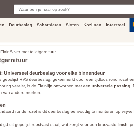
en
Deurbeslag
Scharnieren
Sloten
Kozijnen
Intersteel
ngen
Inmeet
en
montage
service
Bezorging
tot achter de voorde
air Silver met toiletgarnituur
tgarnituur
t: Universeel deurbeslag voor elke binnendeur
 gepolijst RVS deurbeslag, gekenmerkt door een tijdloos rond rozet en
boring vereist, is de Flair-lijn ontworpen met een
universele passing
.
n van andere merken.
len
andaard ronde rozet is dit deurbeslag eenvoudig te monteren op vrij
igd uit gepolijst roestvast staal, wat zorgt voor een krasvaste finish, 