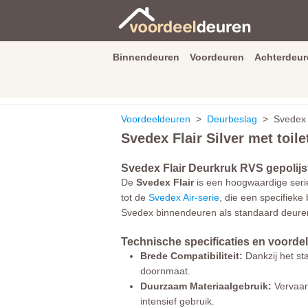
Binnendeuren
Voordeuren
Achterdeur
9.3
/
10
van
2590
beoordeli
Voordeeldeuren
>
Deurbeslag
> Svedex Fl
Svedex Flair Silver met toile
Svedex Flair Deurkruk RVS gepolijs
De
Svedex Flair
is een hoogwaardige serie
tot de
Svedex Air-serie
, die een specifieke 
Svedex binnendeuren als standaard deure
Technische specificaties en voorde
Brede Compatibiliteit:
Dankzij het st
doornmaat.
Duurzaam Materiaalgebruik:
Vervaard
intensief gebruik.