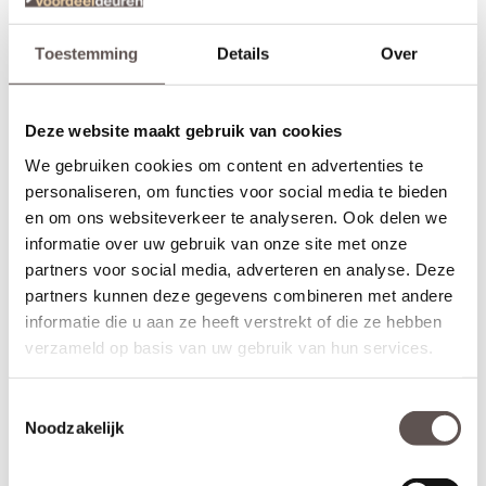
Toestemming
Details
Over
Deze website maakt gebruik van cookies
We gebruiken cookies om content en advertenties te
personaliseren, om functies voor social media te bieden
en om ons websiteverkeer te analyseren. Ook delen we
informatie over uw gebruik van onze site met onze
partners voor social media, adverteren en analyse. Deze
partners kunnen deze gegevens combineren met andere
informatie die u aan ze heeft verstrekt of die ze hebben
verzameld op basis van uw gebruik van hun services.
Inhoud van de set
Deze Svedex Blix deurkrukset bestaat uit:
+ RVS deurkruk met extra plat vierkant rozet (twee zijden)
Toestemmingsselectie
+ RVS extra plat vierkant sleutelrozet (twee zijden)
Noodzakelijk
+ Universele bouten en montagemateriaal voor een snelle
installatie