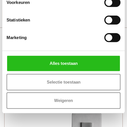
+ Geschikt voor alle standaard loopsloten en binnendeuren
Voorkeuren
Productinformatie
Statistieken
Svedex Blix met toiletgarnituur
Marketing
Alles toestaan
Selectie toestaan
Weigeren