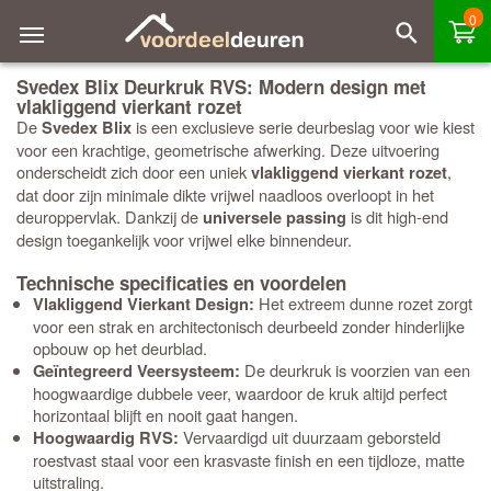
0
Svedex Blix Deurkruk RVS: Modern design met
vlakliggend vierkant rozet
De
is een exclusieve serie deurbeslag voor wie kiest
Svedex Blix
voor een krachtige, geometrische afwerking. Deze uitvoering
onderscheidt zich door een uniek
,
vlakliggend vierkant rozet
dat door zijn minimale dikte vrijwel naadloos overloopt in het
deuroppervlak. Dankzij de
is dit high-end
universele passing
design toegankelijk voor vrijwel elke binnendeur.
Technische specificaties en voordelen
Het extreem dunne rozet zorgt
Vlakliggend Vierkant Design:
voor een strak en architectonisch deurbeeld zonder hinderlijke
opbouw op het deurblad.
De deurkruk is voorzien van een
Geïntegreerd Veersysteem:
hoogwaardige dubbele veer, waardoor de kruk altijd perfect
horizontaal blijft en nooit gaat hangen.
Vervaardigd uit duurzaam geborsteld
Hoogwaardig RVS:
roestvast staal voor een krasvaste finish en een tijdloze, matte
uitstraling.