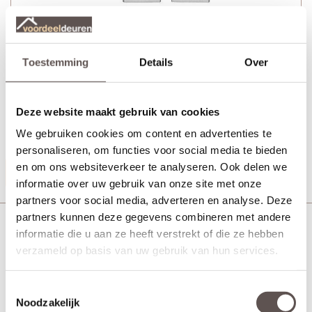
Toestemming
Details
Over
+ 3-puntssluiting model krukbediend
Deze website maakt gebruik van cookies
+ Veilig SKG*** deurbeslag met PC maat 72
We gebruiken cookies om content en advertenties te
+ 4 AXA veiligheidsscharnieren met dievenpen
personaliseren, om functies voor social media te bieden
en om ons websiteverkeer te analyseren. Ook delen we
Productinformatie
informatie over uw gebruik van onze site met onze
partners voor social media, adverteren en analyse. Deze
partners kunnen deze gegevens combineren met andere
Skantrae Hang en sluitwerkpakket HSP 1003
informatie die u aan ze heeft verstrekt of die ze hebben
verzameld op basis van uw gebruik van hun services.
Toestemmingsselectie
Noodzakelijk