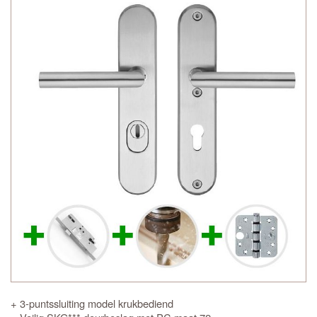
+ 3-puntssluiting model krukbediend