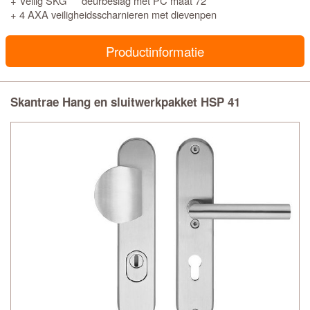
+ Veilig SKG*** deurbeslag met PC maat 72
+ 4 AXA veiligheidsscharnieren met dievenpen
Productinformatie
Skantrae Hang en sluitwerkpakket HSP 41