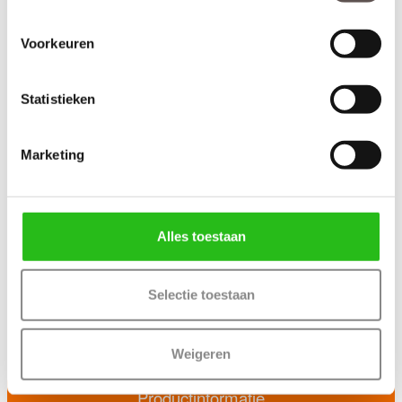
Voorkeuren
Statistieken
Marketing
Alles toestaan
Selectie toestaan
+ 3-puntssluiting model krukbediend
+ Veilig SKG*** deurbeslag met PC maat 72
+ 4 AXA veiligheidsscharnieren met dievenpen
Weigeren
Productinformatie