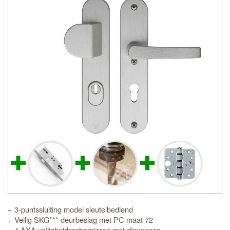
+ 3-puntssluiting model sleutelbediend
+ Veilig SKG*** deurbeslag met PC maat 72
+ 4 AXA veiligheidsscharnieren met dievenpen