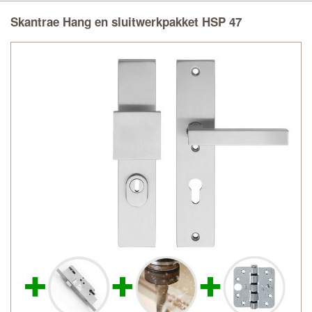
Skantrae Hang en sluitwerkpakket HSP 47