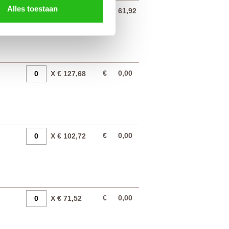
Alles toestaan
€
61,92
X € 61,92
€
0,00
X € 127,68
€
0,00
X € 102,72
€
0,00
X € 71,52