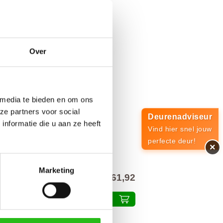
Over
 media te bieden en om ons
ze partners voor social
Deurenadviseur
nformatie die u aan ze heeft
Vind hier snel jouw
perfecte deur!
×
Marketing
€ 61,92
alprijs inclusief 21% BTW
Plaats in winkelmand