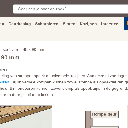
en
Deurbeslag
Scharnieren
Sloten
Kozijnen
Intersteel
ngen
Inmeet
en
montage
service
Bezorging
tot achter de voorde
erseel vuren 45 x 90 mm
x 90 mm
nen
ing van stompe, opdek of universele kozijnen. Aan deze uitvoeringen
euren
. Bij universele kozijnen kunnen zowel stompe als opdekdeuren g
heid. Binnendeuren kunnen zowel stomp als opdek zijn. In de gegronde 
euren door jezelf af te lakken.