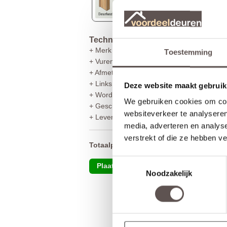
Technische gegevens
+ Merk CanDo
Toestemming
+ Vurenhout kozijn
+ Afmeting 45 x 90 mm
+ Links en rechts bruikbaar
Deze website maakt gebruik
+ Word geleverd in blank hout
We gebruiken cookies om cont
+ Geschikt voor stompe en opdek binnende
websiteverkeer te analyseren
+ Levertijd 5 werkdagen
media, adverteren en analys
verstrekt of die ze hebben v
Totaalprijs inclusief 21% BTW
Toestemmingsselectie
Plaats in winkelmand
Noodzakelijk