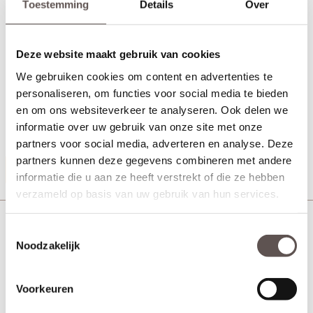
Toestemming
Details
Over
Technische gegevens
Deze website maakt gebruik van cookies
+ Grenen stomp kozijn
+ Afmeting 56 x 90 mm
We gebruiken cookies om content en advertenties te
+ Links en rechts bruikbaar
personaliseren, om functies voor social media te bieden
+ Afgewerkt met een witte grondverf
en om ons websiteverkeer te analyseren. Ook delen we
+ Geschikt stompe binnendeuren tot 231.5 cm
informatie over uw gebruik van onze site met onze
+ Uit voorraad leverbaar
partners voor social media, adverteren en analyse. Deze
partners kunnen deze gegevens combineren met andere
Productinformatie
informatie die u aan ze heeft verstrekt of die ze hebben
verzameld op basis van uw gebruik van hun services.
Deurbeslag Kozijn stomp Grenen 56 x 90 gegrond
zwart
Toestemmingsselectie
Noodzakelijk
Voorkeuren