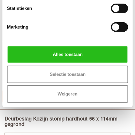
Statistieken
Marketing
Alles toestaan
+ Links en rechts bruikbaar
+ Geschikt stompe binnendeuren tot 231.5 cm
Selectie toestaan
+ Uit voorraad leverbaar
Weigeren
Productinformatie
Deurbeslag Kozijn stomp hardhout 56 x 114mm
gegrond