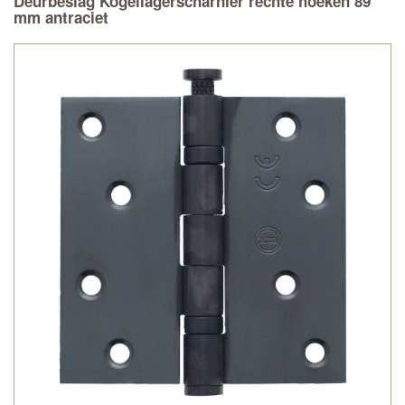
Deurbeslag Kogellagerscharnier rechte hoeken 89
mm antraciet