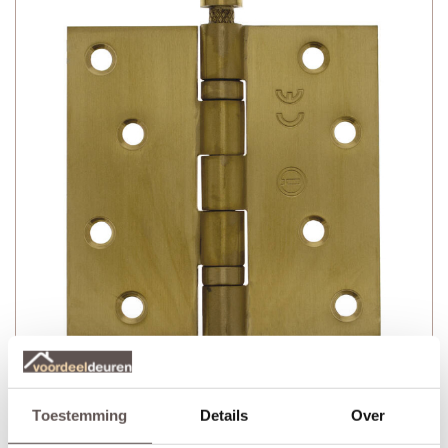
Technische gegevens
Toestemming
Details
Over
+ Kogellagerscharnier