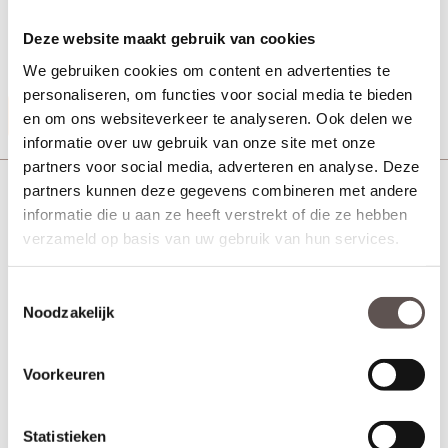
+ Afmeting 89 x 89 - 2.5 mm
+ Rechte hoeken met stalen pen
Deze website maakt gebruik van cookies
+ Uitvoering PVD - Mat Messing
+ Inclusief messing schroeven
We gebruiken cookies om content en advertenties te
personaliseren, om functies voor social media te bieden
Productinformatie
en om ons websiteverkeer te analyseren. Ook delen we
informatie over uw gebruik van onze site met onze
partners voor social media, adverteren en analyse. Deze
Deurbeslag Kogellagerscharnier ronde hoeken 76
partners kunnen deze gegevens combineren met andere
mm
informatie die u aan ze heeft verstrekt of die ze hebben
verzameld op basis van uw gebruik van hun services.
Toestemmingsselectie
Noodzakelijk
Voorkeuren
Statistieken