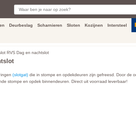
en
Deurbeslag
Scharnieren
Sloten
Kozijnen
Intersteel
ngen
Inmeet
en
montage
service
Bezorging
tot achter de voorde
lot RVS Dag en nachtslot
tslot
aringen
(slotgat)
die in stompe en opdekdeuren zijn gefreesd. Door de o
ende stompe en opdek binnendeuren. Direct uit voorraad leverbaar!