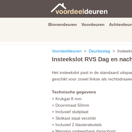
Binnendeuren
Voordeuren
Achterdeur
9.3
/
10
van
2590
beoordeli
Voordeeldeuren
>
Deurbeslag
> Insteeks
Insteekslot RVS Dag en nach
Het insteekslot past in de standaard uitsp
geschikt voor zowel linkse als rechtsdraai
Technische gegevens
+ Krukgat 8 mm
+ Doornmaat 50mm
+ Inclusief sluitplaat
+ Slotkast staal verzinkt
+ Inclusief 2 klaviersleutels
+ Messing omkeerbare dagschoot