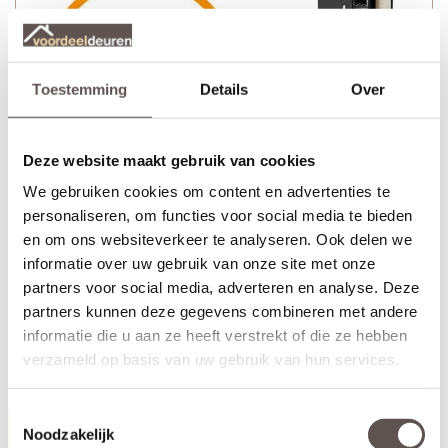
Toestemming
Details
Over
Deze website maakt gebruik van cookies
We gebruiken cookies om content en advertenties te
personaliseren, om functies voor social media te bieden
en om ons websiteverkeer te analyseren. Ook delen we
informatie over uw gebruik van onze site met onze
partners voor social media, adverteren en analyse. Deze
partners kunnen deze gegevens combineren met andere
+ Zwarte CanDo Sphere minimal deurkrukset met minirozet
informatie die u aan ze heeft verstrekt of die ze hebben
(twee zijden)
verzameld op basis van uw gebruik van hun services.
+ Smal loopslot met zwarte voorplaat
Toestemmingsselectie
Productinformatie
Noodzakelijk