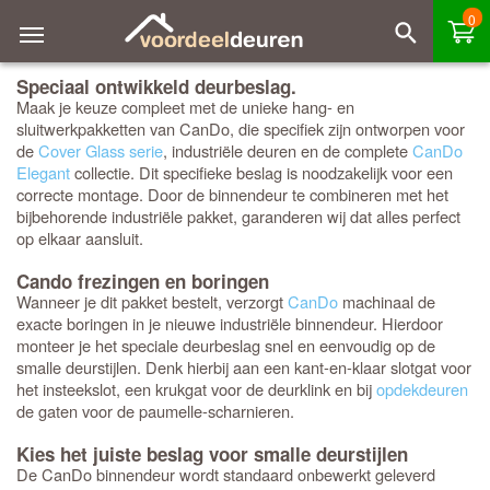
0
Speciaal ontwikkeld deurbeslag.
Maak je keuze compleet met de unieke hang- en
sluitwerkpakketten van CanDo, die specifiek zijn ontworpen voor
de
Cover Glass serie
, industriële deuren en de complete
CanDo
Elegant
collectie. Dit specifieke beslag is noodzakelijk voor een
correcte montage. Door de binnendeur te combineren met het
bijbehorende industriële pakket, garanderen wij dat alles perfect
op elkaar aansluit.
Cando frezingen en boringen
Wanneer je dit pakket bestelt, verzorgt
CanDo
machinaal de
exacte boringen in je nieuwe industriële binnendeur. Hierdoor
monteer je het speciale deurbeslag snel en eenvoudig op de
smalle deurstijlen. Denk hierbij aan een kant-en-klaar slotgat voor
het insteekslot, een krukgat voor de deurklink en bij
opdekdeuren
de gaten voor de paumelle-scharnieren.
Kies het juiste beslag voor smalle deurstijlen
De CanDo binnendeur wordt standaard onbewerkt geleverd