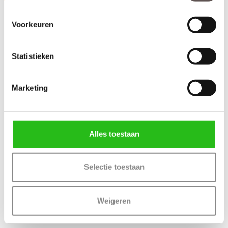
Voorkeuren
Cando Industrial draaideuren Pakket CANHP203
Statistieken
Marketing
Alles toestaan
Selectie toestaan
Weigeren