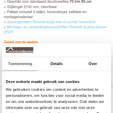
+ Geschikt voor standaard deurbreedtes
73 t/m 93 cm
+ Stijllengte 2700 mm, inkortbaar
+ Pakket inclusief 2 stijlen, bovendorpel, kalfdeel en
montagemateriaal
+
Sparingsmaten Revov8 kozijn met of zonder bovenlicht
+
Montage- en verwerkingsvoorschriften Renov8 Austria deuren
(PDF)
Goed om te weten
Het is bij dit kozijn belangrijk om de juiste maat en de gewenste
draairichting
van de binnendeur aan ons door te geven. Je kunt
deze gegevens invullen in het
in de winkelmand.
veld Referentie
Toestemming
Details
Over
€ 403,75
Prijs incl. 21% BTW
Plaats in winkelmand
Deze website maakt gebruik van cookies
We gebruiken cookies om content en advertenties te
Austria Renov8 nero kozijnen met bovenlicht 100
personaliseren, om functies voor social media te bieden
mm
en om ons websiteverkeer te analyseren. Ook delen we
informatie over uw gebruik van onze site met onze