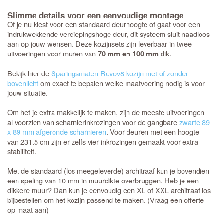
Slimme details voor een eenvoudige montage
Of je nu kiest voor een standaard deurhoogte of gaat voor een
indrukwekkende verdiepingshoge deur, dit systeem sluit naadloos
aan op jouw wensen. Deze kozijnsets zijn leverbaar in twee
uitvoeringen voor muren van
dik.
70 mm en 100 mm
Bekijk hier de
Sparingsmaten Revov8 kozijn met of zonder
bovenlicht
om exact te bepalen welke maatvoering nodig is voor
jouw situatie.
Om het je extra makkelijk te maken, zijn de meeste uitvoeringen
al voorzien van scharnierinkrozingen voor de gangbare
zwarte 89
x 89 mm afgeronde scharnieren
. Voor deuren met een hoogte
van 231,5 cm zijn er zelfs vier inkrozingen gemaakt voor extra
stabiliteit.
Met de standaard (los meegeleverde) architraaf kun je bovendien
een speling van 10 mm in muurdikte overbruggen. Heb je een
dikkere muur? Dan kun je eenvoudig een XL of XXL architraaf los
bijbestellen om het kozijn passend te maken. (Vraag een offerte
op maat aan)