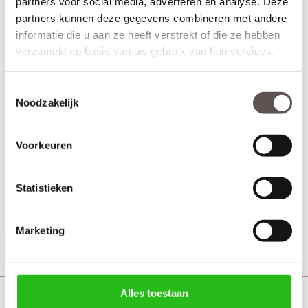
partners voor social media, adverteren en analyse. Deze
partners kunnen deze gegevens combineren met andere
informatie die u aan ze heeft verstrekt of die ze hebben
verzameld op basis van uw gebruik van hun services.
Toestemmingsselectie
Noodzakelijk
Voorkeuren
Statistieken
+ Geschikt voor een wanddikte van
100 mm
+ Geschikt voor standaard deurbreedtes
83 t/m 93 cm
Marketing
Productinformatie
Alles toestaan
Austria Renov8 nero kozijnen zonder bovenlicht 100