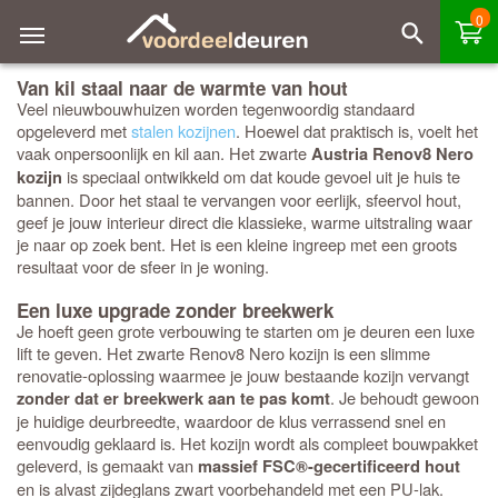
0
Van kil staal naar de warmte van hout
Veel nieuwbouwhuizen worden tegenwoordig standaard
opgeleverd met
stalen kozijnen
. Hoewel dat praktisch is, voelt het
vaak onpersoonlijk en kil aan. Het zwarte
Austria Renov8 Nero
is speciaal ontwikkeld om dat koude gevoel uit je huis te
kozijn
bannen. Door het staal te vervangen voor eerlijk, sfeervol hout,
geef je jouw interieur direct die klassieke, warme uitstraling waar
je naar op zoek bent. Het is een kleine ingreep met een groots
resultaat voor de sfeer in je woning.
Een luxe upgrade zonder breekwerk
Je hoeft geen grote verbouwing te starten om je deuren een luxe
lift te geven. Het zwarte Renov8 Nero kozijn is een slimme
renovatie-oplossing waarmee je jouw bestaande kozijn vervangt
. Je behoudt gewoon
zonder dat er breekwerk aan te pas komt
je huidige deurbreedte, waardoor de klus verrassend snel en
eenvoudig geklaard is. Het kozijn wordt als compleet bouwpakket
geleverd, is gemaakt van
massief FSC®-gecertificeerd hout
en is alvast zijdeglans zwart voorbehandeld met een PU-lak.