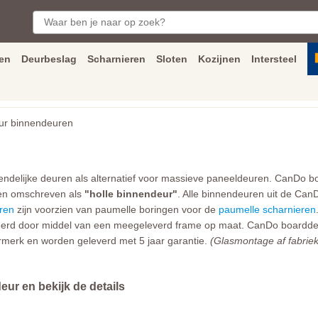
en
Deurbeslag
Scharnieren
Sloten
Kozijnen
Intersteel
ngen
Inmeet
en
montage
service
Bezorging
tot achter de voorde
r binnendeuren
iendelijke deuren als alternatief voor massieve paneeldeuren. CanDo b
den omschreven als
"holle binnendeur"
. Alle binnendeuren uit de Can
ren
zijn voorzien van paumelle boringen voor de
paumelle scharnieren
erd door middel van een meegeleverd frame op maat. CanDo boarddeure
erk en worden geleverd met 5 jaar garantie.
(Glasmontage af fabriek 
ur en bekijk de details