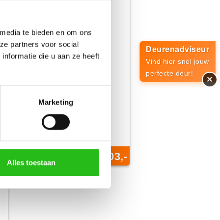
 media te bieden en om ons
ze partners voor social
Deurenadviseur
nformatie die u aan ze heeft
Vind hier snel jouw
perfecte deur!
×
Marketing
CanDo
Ottawa
Board binnendeur
,-
€ 203,-
Nu vanaf
Alles toestaan