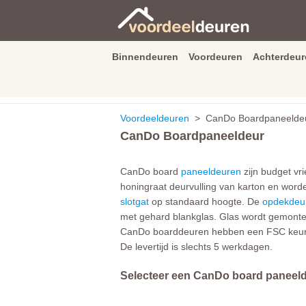
Binnendeuren
Voordeuren
Achterdeur
9.3
/
10
van
2590
beoordeli
Voordeeldeuren
> CanDo Boardpaneeldeu
CanDo Boardpaneeldeur
CanDo board
paneeldeuren
zijn budget vr
honingraat deurvulling van karton en wor
slotgat
op standaard hoogte. De
opdekdeu
met gehard blankglas. Glas wordt gemonte
CanDo boarddeuren hebben een FSC keurm
De levertijd is slechts 5 werkdagen.
Selecteer een CanDo board paneelde