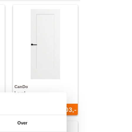
CanDo
Laval
Board binnendeur
,-
€ 203,-
Nu vanaf
Over