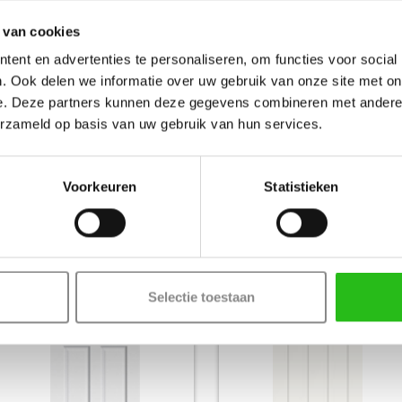
 van cookies
ent en advertenties te personaliseren, om functies voor social
. Ook delen we informatie over uw gebruik van onze site met on
e. Deze partners kunnen deze gegevens combineren met andere i
erzameld op basis van uw gebruik van hun services.
Voorkeuren
Statistieken
CanDo
CanDo
Manitoba (Uitlopend)
Nova
Board binnendeur
Board binnendeur
€ 173,-
€ 203
Nu vanaf
Nu vanaf
Selectie toestaan