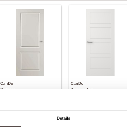
CanDo
CanDo
Calgary
Kensington
Board binnendeur
Board binnendeur
€ 203,-
€ 203
Nu vanaf
Nu vanaf
Details