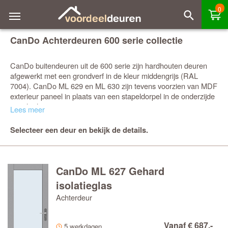
0
CanDo Achterdeuren 600 serie collectie
CanDo buitendeuren uit de 600 serie zijn hardhouten deuren
afgewerkt met een grondverf in de kleur middengrijs (RAL
7004). CanDo ML 629 en ML 630 zijn tevens voorzien van MDF
exterieur paneel in plaats van een stapeldorpel in de onderzijde
van de deur.
Lees meer
Maak je voordeur compleet met CanDo deurbeslag
Selecteer een deur en bekijk de details.
pakketten
CanDo heeft
buitendeurbeslagpakketten
ontwikkeld die je direct
met je nieuwe voordeur kunt meebestellen. CanDo monteert de
driepuntsluiting
dan direct in de deur, levert 3 sterren
CanDo ML 627 Gehard
veiligheidsdeurbeslag mee. Alles past precies, snelle montage
isolatieglas
met uitstekende kwaliteit.
Achterdeur
Extra bewerkingen naar wens
CanDo
buitendeuren
uit de 600 serie kunnen voorzien worden
Vanaf € 687,-
van een
slotgat
op standaard hoogte, een
tochtvaldorpel
of een
5 werkdagen