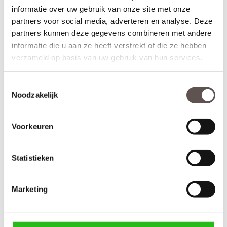
informatie over uw gebruik van onze site met onze
Bekijk
partners voor social media, adverteren en analyse. Deze
partners kunnen deze gegevens combineren met andere
informatie die u aan ze heeft verstrekt of die ze hebben
verzameld op basis van uw gebruik van hun services.
CanDo ML 640 Gehard
Isolatieglas
Toestemmingsselectie
Noodzakelijk
Achterdeur
Vanaf € 707,-
5 werkdagen
Voorkeuren
Bekijk
Statistieken
Marketing
CanDo ML 640 8 ruits
Achterdeur