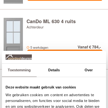
CanDo ML 630 4 ruits
Achterdeur
Vanaf € 784,-
5 werkdagen
Bekijk
Toestemming
Details
Over
CanDo ML 640 Zonder glas
Achterdeur
Deze website maakt gebruik van cookies
We gebruiken cookies om content en advertenties te
personaliseren, om functies voor social media te bieden
Vanaf € 529,-
en om ons websiteverkeer te analyseren. Ook delen we
5 werkdagen