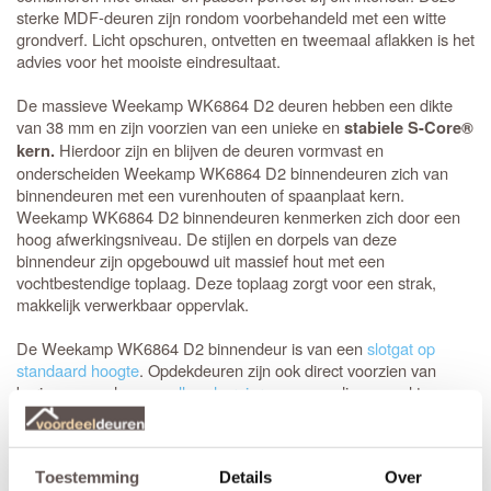
sterke MDF-deuren zijn rondom voorbehandeld met een witte
grondverf. Licht opschuren, ontvetten en tweemaal aflakken is het
advies voor het mooiste eindresultaat.
De massieve Weekamp WK6864 D2 deuren hebben een dikte
van 38 mm en zijn voorzien van een unieke en
stabiele S-Core®
Hierdoor zijn en blijven de deuren vormvast en
kern.
onderscheiden Weekamp WK6864 D2 binnendeuren zich van
binnendeuren met een vurenhouten of spaanplaat kern.
Weekamp WK6864 D2 binnendeuren kenmerken zich door een
hoog afwerkingsniveau. De stijlen en dorpels van deze
binnendeur zijn opgebouwd uit massief hout met een
vochtbestendige toplaag. Deze toplaag zorgt voor een strak,
makkelijk verwerkbaar oppervlak.
De Weekamp WK6864 D2 binnendeur is van een
slotgat op
standaard hoogte
. Opdekdeuren zijn ook direct voorzien van
boringen om de
paumelle scharnieren
eenvoudig en snel te
kunnen monteren.
Een glas deur met identieke uitstraling is de
WK6865 D2
Toestemming
Details
Over
binnendeur.