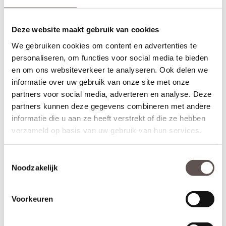
Bij het bestellen van een
stompe
binnendeur is de draairichting
niet van belang. Bestel je een opdekdeur is het wel belangrijk dat
Deze website maakt gebruik van cookies
je de juiste draairichting aangeeft.
We gebruiken cookies om content en advertenties te
Zelf passend maken of op maat bestellen
personaliseren, om functies voor social media te bieden
Stompe Weekamp WK6864 D2 deuren zijn aan beide deurstijlen,
en om ons websiteverkeer te analyseren. Ook delen we
de bovendorpel en onderdorpel 10 mm in te korten. Een
informatie over uw gebruik van onze site met onze
opdekdeur
is door de opdekranden alleen aan de onderzijde 10
partners voor social media, adverteren en analyse. Deze
mm in te korten. De garantie van 12 jaar blijft van kracht binnen
deze aangegeven marges.
Wilt u deze deur op maat? Informeer
partners kunnen deze gegevens combineren met andere
bij een van onze medewerkers.
informatie die u aan ze heeft verstrekt of die ze hebben
verzameld op basis van uw gebruik van hun services.
Thuisbezorgd in slechts 7 werkdagen
(Bewerkingen zoals een extra tochtvaldorpel verlengt de levertijd
met 21 werkdagen)
Toestemmingsselectie
Noodzakelijk
Kenmerken Weekamp WK6864 D2
Materiaal: MDF
Voorkeuren
Afwerking: Grondverf RAL9010
Maatwerk mogelijk: Ja, 35 werkdagen levertijd