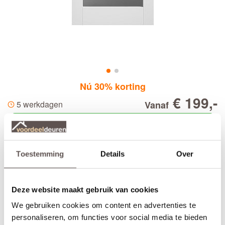
Nú 30% korting
€ 199,-
5 werkdagen
Vanaf
Deur samenstellen
De
binnendeur is voorzien
VeraLux Zomer SP04 Blank glas
Toestemming
Details
Over
van vier heldere gemonteerde hardglas ruiten en rechte profielen
aan de deurstijlen die samen zorgen voor tijdloze binnendeuren.
De Veralux deuren zijn voorbehandeld met een witte grondverf
Deze website maakt gebruik van cookies
om direct af te kunnen lakken. Alle
VeraLux Zomer SP04 Blank
glas
binnendeuren zijn voorzien van een slotgat. VeraLux Zomer
We gebruiken cookies om content en advertenties te
SP04 Blank glas
opdekdeuren
zijn voorzien van paumellegaten
personaliseren, om functies voor social media te bieden
om de scharnieren eenvoudig te kunnen monteren. Een