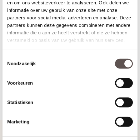
en om ons websiteverkeer te analyseren. Ook delen we
paneeldeur deur met identieke uitstraling is de
Veralux Winter
informatie over uw gebruik van onze site met onze
binnendeur. Levertijd is slechts 5 werkdagen. (zonder extra
bewerkingen)
partners voor social media, adverteren en analyse. Deze
partners kunnen deze gegevens combineren met andere
informatie die u aan ze heeft verstrekt of die ze hebben
Kenmerken VeraLux Zomer SP04 Blank glas
verzameld op basis van uw gebruik van hun services.
Materiaal: MDF
Afwerking: Grondverf RAL9010
Maatwerk mogelijk: Nee
Toestemmingsselectie
Noodzakelijk
Deur samenstellen
Voorkeuren
Terug
Statistieken
Marketing
Handig om te weten
Opdekdeuren opmeten