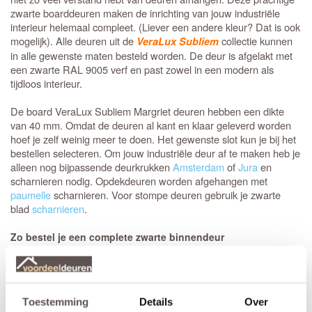
zwarte boarddeuren maken de inrichting van jouw industriële
interieur helemaal compleet. (Liever een andere kleur? Dat is ook
mogelijk). Alle deuren uit de
collectie kunnen
VeraLux Subliem
in alle gewenste maten besteld worden. De deur is afgelakt met
een zwarte RAL 9005 verf en past zowel in een modern als
tijdloos interieur.
De board VeraLux Subliem Margriet deuren hebben een dikte
van 40 mm. Omdat de deuren al kant en klaar geleverd worden
hoef je zelf weinig meer te doen. Het gewenste slot kun je bij het
bestellen selecteren. Om jouw industriële deur af te maken heb je
alleen nog bijpassende deurkrukken
Amsterdam
of
Jura
en
scharnieren nodig. Opdekdeuren worden afgehangen met
paumelle
scharnieren. Voor stompe deuren gebruik je zwarte
blad
scharnieren
.
Zo bestel je een complete zwarte binnendeur
Om jouw deur kant en klaar te ontvangen heb je een paar dingen
nodig. Kies de
deur die jij het mooist vindt.
VeraLux Subliem
Heb je een ander model of in je hoofd wat er niet bij staat? Stuur
een mailtje of bel naar onze klantenservice, de mogelijkheden zijn
Toestemming
Details
Over
eindeloos!