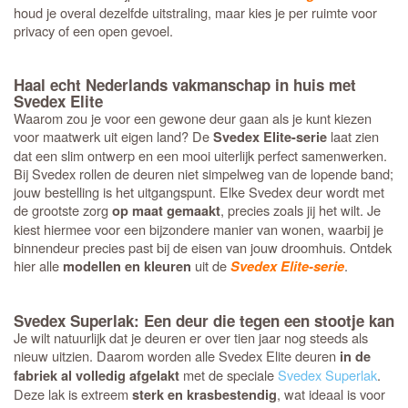
houd je overal dezelfde uitstraling, maar kies je per ruimte voor
privacy of een open gevoel.
Haal echt Nederlands vakmanschap in huis met
Svedex Elite
Waarom zou je voor een gewone deur gaan als je kunt kiezen
voor maatwerk uit eigen land? De
laat zien
Svedex Elite-serie
dat een slim ontwerp en een mooi uiterlijk perfect samenwerken.
Bij Svedex rollen de deuren niet simpelweg van de lopende band;
jouw bestelling is het uitgangspunt. Elke Svedex deur wordt met
de grootste zorg
, precies zoals jij het wilt. Je
op maat gemaakt
kiest hiermee voor een bijzondere manier van wonen, waarbij je
binnendeur precies past bij de eisen van jouw droomhuis. Ontdek
hier alle
uit de
.
modellen en kleuren
Svedex Elite-serie
Svedex Superlak: Een deur die tegen een stootje kan
Je wilt natuurlijk dat je deuren er over tien jaar nog steeds als
nieuw uitzien. Daarom worden alle Svedex Elite deuren
in de
met de speciale
Svedex Superlak
.
fabriek al volledig afgelakt
Deze lak is extreem
, wat ideaal is voor
sterk en krasbestendig