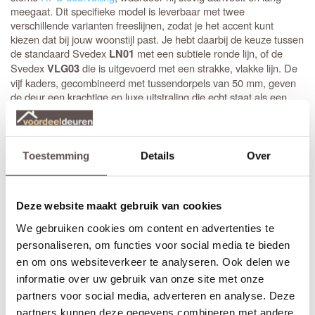
meegaat. Dit specifieke model is leverbaar met twee
verschillende varianten freeslijnen, zodat je het accent kunt
kiezen dat bij jouw woonstijl past. Je hebt daarbij de keuze tussen
de standaard Svedex
met een subtiele ronde lijn, of de
LN01
Svedex
die is uitgevoerd met een strakke, vlakke lijn. De
VLG03
vijf kaders, gecombineerd met tussendorpels van 50 mm, geven
de deur een krachtige en luxe uitstraling die echt staat als een
huis.
Stompe Svedex deuren zijn altijd
armgeschaafd
. Opdekdeuren
zijn altijd voorzien van boringen voor de scharnieren op
Toestemming
Details
Over
standaardhoogte. Bekijk de
Svedex montagefilm
.
Elk model
Svedex deur
is leverbaar in zowel een stompe als
Deze website maakt gebruik van cookies
opdekuitvoering, in elke denkbare standaardmaat of afwijkende
afmeting. Het is voor beide uitvoeringen van belang dat je de
We gebruiken cookies om content en advertenties te
juiste draairichting doorgeeft tijdens het bestellen. Doordat
personaliseren, om functies voor social media te bieden
Svedex het slot al in de fabriek infreest, kan de deur niet
en om ons websiteverkeer te analyseren. Ook delen we
omgedraaid worden en is de
keuze tussen links en rechts
van
groot belang.
informatie over uw gebruik van onze site met onze
partners voor social media, adverteren en analyse. Deze
partners kunnen deze gegevens combineren met andere