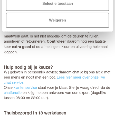
alleen mogelijk is bij aankoop van origineel
Svedex deurbeslag
Selectie toestaan
met minirozet.
Controleer je bestelling zorgvuldig
Weigeren
Jouw nieuwe Svedex deuren worden als een persoonlijk pakket
speciaal voor jou samengesteld. Omdat het om dit specifieke
maatwerk gaat, is het niet mogelijk om de deuren te ruilen,
annuleren of retourneren.
daarom nog een laatste
Controleer
keer
of de afmetingen, kleur en uitvoering helemaal
extra goed
kloppen.
Hulp nodig bij je keuze?
Wij geloven in persoonlijk advies; daarom chat je bij ons altijd met
een mens en nooit met een bot.
Lees hier meer over onze live
chat service
.
Onze
klantenservice
staat voor je klaar. Stel je vraag direct via de
chatfunctie
en krijg meteen antwoord van een expert (dagelijks
tussen 08:00 en 22:00 uur).
Thuisbezorgd in 18 werkdagen