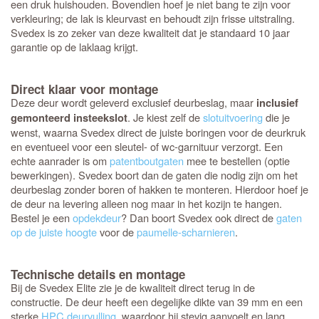
een druk huishouden. Bovendien hoef je niet bang te zijn voor
verkleuring; de lak is kleurvast en behoudt zijn frisse uitstraling.
Svedex is zo zeker van deze kwaliteit dat je standaard 10 jaar
garantie op de laklaag krijgt.
Direct klaar voor montage
Deze deur wordt geleverd exclusief deurbeslag, maar
inclusief
. Je kiest zelf de
slotuitvoering
die je
gemonteerd insteekslot
wenst, waarna Svedex direct de juiste boringen voor de deurkruk
en eventueel voor een sleutel- of wc-garnituur verzorgt. Een
echte aanrader is om
patentboutgaten
mee te bestellen (optie
bewerkingen). Svedex boort dan de gaten die nodig zijn om het
deurbeslag zonder boren of hakken te monteren. Hierdoor hoef je
de deur na levering alleen nog maar in het kozijn te hangen.
Bestel je een
opdekdeur
? Dan boort Svedex ook direct de
gaten
op de juiste hoogte
voor de
paumelle-scharnieren
.
Technische details en montage
Bij de Svedex Elite zie je de kwaliteit direct terug in de
constructie. De deur heeft een degelijke dikte van 39 mm en een
sterke
HPC deurvulling
, waardoor hij stevig aanvoelt en lang