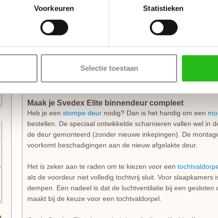
Stompe Svedex deuren zijn altijd
armgeschaafd
. Opdekdeuren 
Voorkeuren
Statistieken
scharnieren op standaardhoogte. Bekijk de
Svedex montagefi
Elk model
Svedex deur
is leverbaar in zowel een stompe als o
standaardmaat of afwijkende afmeting. Het is voor beide uitvo
draairichting doorgeeft tijdens het bestellen. Doordat Svedex he
Selectie toestaan
deur niet omgedraaid worden en is de
keuze tussen links en 
Maak je Svedex Elite binnendeur compleet
Heb je een
stompe deur
nodig? Dan is het handig om een
mo
bestellen. De speciaal ontwikkelde scharnieren vallen wel in 
de deur gemonteerd (zonder nieuwe inkepingen). De montage i
voorkomt beschadigingen aan de nieuw afgelakte deur.
Het is zeker aan te raden om te kiezen voor een
tochtvaldorpe
als de voordeur niet volledig tochtvrij sluit. Voor slaapkamers
dempen. Een nadeel is dat de luchtventilatie bij een gesloten d
maakt bij de keuze voor een tochtvaldorpel.