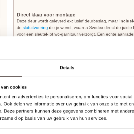
Direct klaar voor montage
Deze deur wordt geleverd exclusief deurbeslag, maar
inclus
de
slotuitvoering
die je wenst, waarna Svedex direct de juiste
voor een sleutel- of wc-garnituur verzorgt. Een echte aanrad
(optie bewerkingen). Svedex boort dan de gaten die nodig zi
hakken te monteren. Hierdoor hoef je de deur na levering alle
Bestel je een
opdekdeur
? Dan boort Svedex ook direct de
gat
scharnieren
.
Details
Technische details en montage
Bij de Svedex Elite zie je de kwaliteit direct terug in de constr
 van cookies
39 mm en een sterke
HPC deurvulling
, waardoor hij stevig 
ent en advertenties te personaliseren, om functies voor social
uitstraling wordt versterkt door de verzonken glaslatten, ee
. Ook delen we informatie over uw gebruik van onze site met on
tussendorpels van 52 mm en de brede deurstijlen van 183 mm
e. Deze partners kunnen deze gegevens combineren met andere i
hoog rondom vijf vlakke panelen geeft de deur echt body, wa
erzameld op basis van uw gebruik van hun services.
Bovendien is de deur direct klaar voor montage: het
krukgat
i
mm geboord.