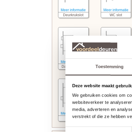
Meer informatie
Meer informatie
Deurkrukslot
WC slot
Meer informatie
Meer informatie
Toestemming
Dag- nachtslot
Cilinderslot
Deze website maakt gebruik
We gebruiken cookies om cont
websiteverkeer te analyseren
media, adverteren en analys
Meer informatie
verstrekt of die ze hebben v
Kastslot
Toestemmingsselectie