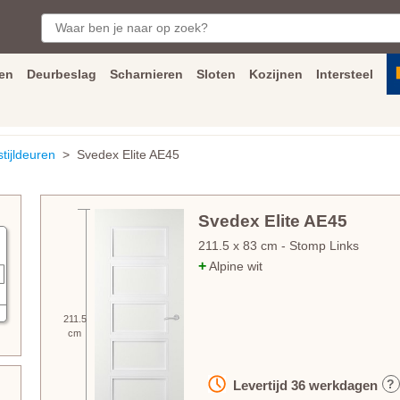
en
Deurbeslag
Scharnieren
Sloten
Kozijnen
Intersteel
ngen
Inmeet
en
montage
service
Bezorging
tot achter de voorde
stijldeuren
> Svedex Elite AE45
Svedex Elite AE45
211.5
x
83
cm
- Stomp Links
+
Alpine wit
211.5
cm
?
Levertijd
36
werkdagen