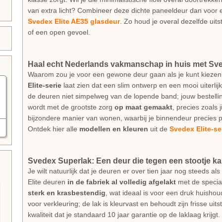
van extra licht? Combineer deze dichte paneeldeur dan voor
Svedex Elite AE35 glasdeur
. Zo houd je overal dezelfde uits
of een open gevoel.
Haal echt Nederlands vakmanschap in huis met Sve
Waarom zou je voor een gewone deur gaan als je kunt kiezen
Elite-serie
laat zien dat een slim ontwerp en een mooi uiterlij
de deuren niet simpelweg van de lopende band; jouw bestellin
wordt met de grootste zorg
op maat gemaakt
, precies zoals 
bijzondere manier van wonen, waarbij je binnendeur precies p
Ontdek hier alle
modellen en kleuren
uit de
Svedex Elite-se
Svedex Superlak: Een deur die tegen een stootje k
Je wilt natuurlijk dat je deuren er over tien jaar nog steeds 
Elite deuren
in de fabriek al volledig afgelakt
met de speci
sterk en krasbestendig
, wat ideaal is voor een druk huishou
voor verkleuring; de lak is kleurvast en behoudt zijn frisse uit
kwaliteit dat je standaard 10 jaar garantie op de laklaag krijgt.