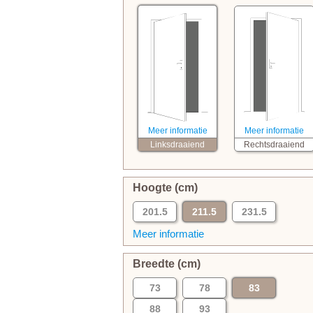
Meer informatie
Meer informatie
Linksdraaiend
Rechtsdraaiend
Hoogte (cm)
201.5
211.5
231.5
Meer informatie
Breedte (cm)
73
78
83
88
93