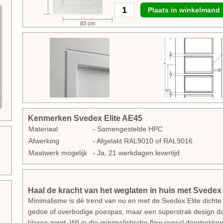
Plaats in winkelmand
83 cm
Kenmerken Svedex Elite AE45
Materiaal
- Samengestelde HPC
Afwerking
- Afgelakt RAL9010 of RAL9016
Maatwerk mogelijk
- Ja, 21 werkdagen levertijd
Haal de kracht van het weglaten in huis met Svedex 
Minimalisme is dé trend van nu en met de Svedex Elite dichte de
gedoe of overbodige poespas, maar een superstrak design dat 
klasse zorgt. Wil je die minimalistische flow overal doortrekk