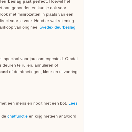
 deurbeslag past perfect
. Hoewel het
niet aan gebonden en kun je ook voor
look met minirozetten in plaats van een
irect voor je voor. Houd er wel rekening
 aankoop van origineel
Svedex deurbeslag
et speciaal voor jou samengesteld. Omdat
e deuren te ruilen, annuleren of
goed
of de afmetingen, kleur en uitvoering
jd met een mens en nooit met een bot.
Lees
ia de
chatfunctie
en krijg meteen antwoord