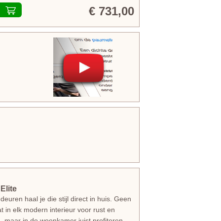
€ 731,00
Elite
uren haal je die stijl direct in huis. Geen
in elk modern interieur voor rust en
en, maar in de woonkamer juist profiteren