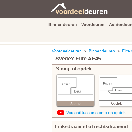
Binnendeuren
Voordeuren
Achterdeur
9.3
/
10
van
2590
beoordeli
Voordeeldeuren
>
Binnendeuren
>
Elite 
Svedex Elite AE45
Stomp of opdek
Opdek
Stomp
Verschil tussen stomp en opdek
Linksdraaiend of rechtsdraaiend