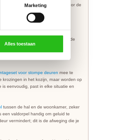
zijn altijd voorzien van boringen voor de
Marketing
lm
.
pdekuitvoering, in elke denkbare
eringen van belang dat je de juiste
t slot al in de fabriek infreest, kan de
Alles toestaan
rechts
van groot belang.
ntageset voor stompe deuren
mee te
de krozingen in het kozijn, maar worden op
s eenvoudig, past in elke situatie en
l
tussen de hal en de woonkamer, zeker
 is een valdorpel handig om geluid te
eur vermindert; dit is de afweging die je