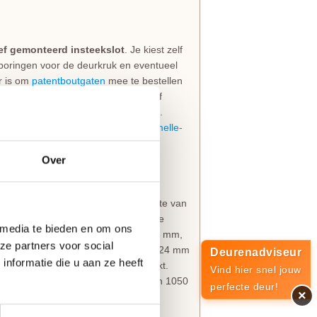
ief gemonteerd insteekslot
. Je kiest zelf
 boringen voor de deurkruk en eventueel
er is om
patentboutgaten
mee te bestellen
jn om het deurbeslag zonder boren of
en nog maar in het kozijn te hangen.
en op de juiste hoogte
voor de
paumelle-
Over
uctie. De deur heeft een degelijke dikte van
aanvoelt en lang meegaat. De moderne
 media te bieden en om ons
n bovendorpel en onderdorpel van 177 mm,
ze partners voor social
. Het opvallend strakke profiel van 24 mm
Deurenadviseur
nformatie die u aan ze heeft
t het design helemaal compleet maakt.
Vind hier snel jouw
s precies op de standaardhoogte van 1050
perfecte deur!
×