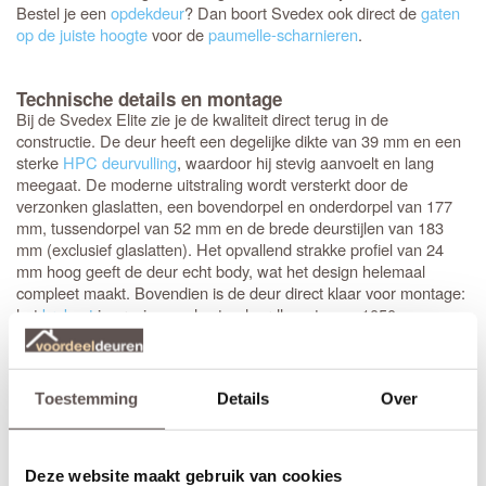
Bestel je een
opdekdeur
? Dan boort Svedex ook direct de
gaten
op de juiste hoogte
voor de
paumelle-scharnieren
.
Technische details en montage
Bij de Svedex Elite zie je de kwaliteit direct terug in de
constructie. De deur heeft een degelijke dikte van 39 mm en een
sterke
HPC deurvulling
, waardoor hij stevig aanvoelt en lang
meegaat. De moderne uitstraling wordt versterkt door de
verzonken glaslatten, een bovendorpel en onderdorpel van 177
mm, tussendorpel van 52 mm en de brede deurstijlen van 183
mm (exclusief glaslatten). Het opvallend strakke profiel van 24
mm hoog geeft de deur echt body, wat het design helemaal
compleet maakt. Bovendien is de deur direct klaar voor montage:
het
krukgat
is precies op de standaardhoogte van 1050 mm
geboord.
Stompe Svedex deuren zijn altijd
armgeschaafd
. Opdekdeuren
Toestemming
Details
Over
zijn altijd voorzien van boringen voor de scharnieren op
standaardhoogte. Bekijk de
Svedex montagefilm
.
Elk model
Svedex deur
is leverbaar in zowel een stompe als
Deze website maakt gebruik van cookies