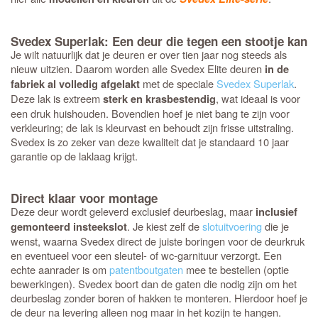
Svedex Superlak: Een deur die tegen een stootje kan
Je wilt natuurlijk dat je deuren er over tien jaar nog steeds als
nieuw uitzien. Daarom worden alle Svedex Elite deuren
in de
met de speciale
Svedex Superlak
.
fabriek al volledig afgelakt
Deze lak is extreem
, wat ideaal is voor
sterk en krasbestendig
een druk huishouden. Bovendien hoef je niet bang te zijn voor
verkleuring; de lak is kleurvast en behoudt zijn frisse uitstraling.
Svedex is zo zeker van deze kwaliteit dat je standaard 10 jaar
garantie op de laklaag krijgt.
Direct klaar voor montage
Deze deur wordt geleverd exclusief deurbeslag, maar
inclusief
. Je kiest zelf de
slotuitvoering
die je
gemonteerd insteekslot
wenst, waarna Svedex direct de juiste boringen voor de deurkruk
en eventueel voor een sleutel- of wc-garnituur verzorgt. Een
echte aanrader is om
patentboutgaten
mee te bestellen (optie
bewerkingen). Svedex boort dan de gaten die nodig zijn om het
deurbeslag zonder boren of hakken te monteren. Hierdoor hoef je
de deur na levering alleen nog maar in het kozijn te hangen.