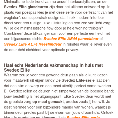
Minimalisme is dé trend van nu onder interieurstylisten, en de
zijn daar het ultieme antwoord op. In
Svedex Elite glasdeuren
plaats van poespas kies je met deze serie voor de 'kracht van het
weglaten': een superstrak design dat in elk modern interieur
direct voor een rustige, luxe uitstraling en een zee van licht zorgt.
Wil je die minimalistische flow door je hele woning trekken?
Combineer deze blikvanger dan voor een perfecte eenheid met
een bijpassende dichte
of
Svedex Elite AE44 paneeldeur
in ruimtes waar je liever even
Svedex Elite AE74 freeslijndeur
de deur écht dichtdoet voor optimale privacy.
Haal echt Nederlands vakmanschap in huis met
Svedex Elite
Waarom zou je voor een gewone deur gaan als je kunt kiezen
voor maatwerk uit eigen land? De
laat zien
Svedex Elite-serie
dat een slim ontwerp en een mooi uiterlijk perfect samenwerken.
Bij Svedex rollen de deuren niet simpelweg van de lopende band;
jouw bestelling is het uitgangspunt. Elke Svedex deur wordt met
de grootste zorg
, precies zoals jij het wilt. Je
op maat gemaakt
kiest hiermee voor een bijzondere manier van wonen, waarbij je
binnendeur precies past bij de eisen van jouw droomhuis. Ontdek
hier alle
uit de
.
modellen en kleuren
Svedex Elite-serie