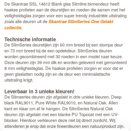
De Skantrae SSL 14612 Blank glas Slimline binnendeur heeft
haakse profielen aan de deurstijlen en roeden die samen met het
veiligheidsglas zorgen voor een super trendy industriële uitstraling
zoals alle deuren uit de
Skantrae SlimSeries One Gelakt
.
collectie
Technische informatie
De SlimSeries deurstijlen zijn 60 mm breed bij een stompe deur
en 73 mm breed bij de een opdekdeur. SlimSeries deuren
worden gecombineerd met 30 roeden in een model naar keuze.
Deze deuren zijn 39 mm dik en worden geleverd met gemonteerd
8 mm veiligheidsglas. De haakse profielen zorgen er voor dat er
geen glaslatten nodig zijn en de deur een minimalistische
uitstraling krijgt.
Leverbaar in 3 unieke kleuren!
De Slimseries deuren zijn afgelakt in drie unieke kleuren. Deep
black RAL9011, Pure White RAL9010, en Natural Oak. Allen
kant en klaar om af te hangen. De SlimSeries Natural Oak
deuren zijn afgelakt met een blanke PU Topcoat met een UV-
blocker. Hierdoor verkleuren deze niet bij direct zonlicht. Wij
attenderen je erop dat onze fineerdeuren een natuurproduct zijn.