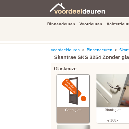
Binnendeuren
Voordeuren
Achterdeur
9.3
/
10
van
2590
beoordeli
Voordeeldeuren
>
Binnendeuren
>
Skan
Skantrae SKS 3254 Zonder gl
Glaskeuze
Geen glas
Blank glas
€ 168,-