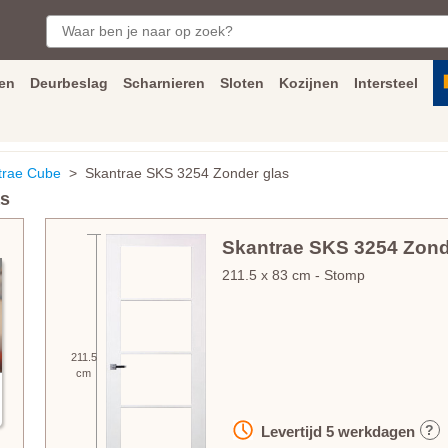
en
Deurbeslag
Scharnieren
Sloten
Kozijnen
Intersteel
ngen
Inmeet
en
montage
service
Bezorging
tot achter de voorde
trae Cube
> Skantrae SKS 3254 Zonder glas
as
Skantrae SKS 3254 Zond
211.5
x
83
cm
- Stomp
211.5
cm
?
Levertijd
5
werkdagen