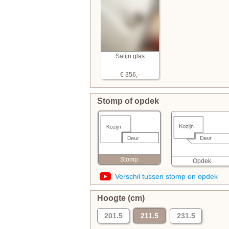
Satijn glas
€ 356,-
Stomp of opdek
Stomp
Opdek
Verschil tussen stomp en opdek
Hoogte (cm)
201.5
211.5
231.5