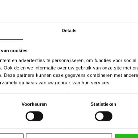
Details
 van cookies
* Ook als schuifdeuren komen deze deuren prachtig tot hun r
ent en advertenties te personaliseren, om functies voor social
. Ook delen we informatie over uw gebruik van onze site met on
e. Deze partners kunnen deze gegevens combineren met andere i
Kenmerken Skantrae SKS 3254 Zonder glas
Materiaal
- MDF
erzameld op basis van uw gebruik van hun services.
Afwerking
- Grondverf RAL9010
Maatwerk mogelijk
- Ja, 40 werkdagen levertijd
Voorkeuren
Statistieken
Inkortmogelijkheden opdek
- Onderzijde 60 mm
Inkortmogelijkheden stomp
- Onderzijde 60 mm, zijstijlen 
Modern en sfeervol | Skantrae SKS 3254 Zonder gla