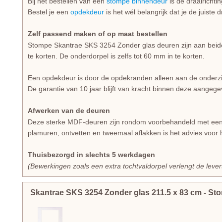
Bij het bestellen van een
stompe binnendeur
is de draairichti
Bestel je een
opdekdeur
is het wél belangrijk dat je de juiste 
Zelf passend maken of op maat bestellen
Stompe Skantrae SKS 3254 Zonder glas deuren zijn aan beide
te korten. De onderdorpel is zelfs tot 60 mm in te korten.
Een opdekdeur is door de opdekranden alleen aan de onderzi
De garantie van 10 jaar blijft van kracht binnen deze aangeg
Afwerken van de deuren
Deze sterke MDF-deuren zijn rondom voorbehandeld met een w
plamuren, ontvetten en tweemaal aflakken is het advies voor h
Thuisbezorgd in slechts 5 werkdagen
(Bewerkingen zoals een extra tochtvaldorpel verlengt de leve
Skantrae SKS 3254 Zonder glas
211.5
x
83
cm
- St