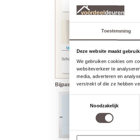
(incl. frezingen)
(+ € 99.95)
(+ € 99.95)
Toestemming
Meer informatie
Meer informatie
Deze website maakt gebruik
Skantrae
Skantrae
Scharnierinkrozingen
Krukgatboring
We gebruiken cookies om cont
websiteverkeer te analyseren
(+ € 22.50)
(+ € 20.00)
media, adverteren en analys
verstrekt of die ze hebben v
Bijpassende Skantrae deuren
Toestemmingsselectie
Noodzakelijk