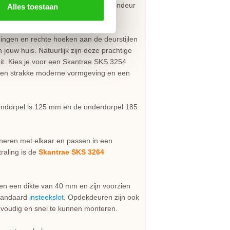
venal stijlvol? Kies dan voor een binnendeur
Alles toestaan
ingen en rechte hoeken aan de deurstijlen
n jouw huis. Natuurlijk zijn deze prachtige
eit. Kies je voor een Skantrae SKS 3254
 een strakke moderne vormgeving en een
vendorpel is 125 mm en de onderdorpel 185
ineren met elkaar en passen in een
raling is de
Skantrae SKS 3264
 een dikte van 40 mm en zijn voorzien
 standaard
insteekslot
. Opdekdeuren zijn ook
voudig en snel te kunnen monteren.