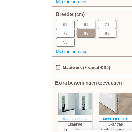
Meer informatie
Breedte (cm)
63
68
73
78
83
88
93
Meer informatie
Maatwerk (+ vanaf € 95)
Extra bewerkingen toevoegen
Meer informatie
Meer informatie
Skantrae
Skantrae
Tochtvaldorpel
Kantschuifsysteem