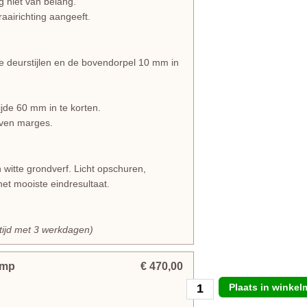
ng niet van belang.
draairichting aangeeft.
 deurstijlen en de bovendorpel 10 mm in
jde 60 mm in te korten.
even marges.
itte grondverf. Licht opschuren,
et mooiste eindresultaat.
rtijd met 3 werkdagen)
omp
€ 470,00
Plaats in winke