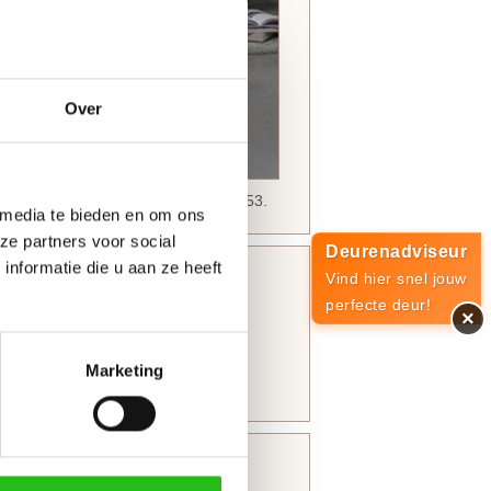
Over
echt. Op deze foto zie je de SKS 3253.
 media te bieden en om ons
ze partners voor social
Deurenadviseur
nformatie die u aan ze heeft
Vind hier snel jouw
perfecte deur!
×
Marketing
en bovendorpel 10 mm
s deur