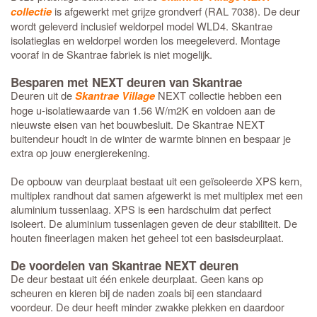
is afgewerkt met grijze grondverf (RAL 7038). De deur
collectie
wordt geleverd inclusief weldorpel model WLD4. Skantrae
isolatieglas en weldorpel worden los meegeleverd. Montage
vooraf in de Skantrae fabriek is niet mogelijk.
Besparen met NEXT deuren van Skantrae
Deuren uit de
NEXT collectie hebben een
Skantrae Village
hoge u-isolatiewaarde van 1.56 W/m2K en voldoen aan de
nieuwste eisen van het bouwbesluit. De Skantrae NEXT
buitendeur houdt in de winter de warmte binnen en bespaar je
extra op jouw energierekening.
De opbouw van deurplaat bestaat uit een geïsoleerde XPS kern,
multiplex randhout dat samen afgewerkt is met multiplex met een
aluminium tussenlaag. XPS is een hardschuim dat perfect
isoleert. De aluminium tussenlagen geven de deur stabiliteit. De
houten fineerlagen maken het geheel tot een basisdeurplaat.
De voordelen van Skantrae NEXT deuren
De deur bestaat uit één enkele deurplaat. Geen kans op
scheuren en kieren bij de naden zoals bij een standaard
voordeur. De deur heeft minder zwakke plekken en daardoor