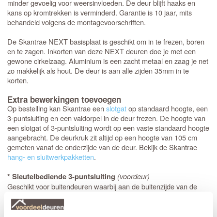
minder gevoelig voor weersinvloeden. De deur blijft haaks en
kans op kromtrekken is verminderd. Garantie is 10 jaar, mits
behandeld volgens de montagevoorschriften.
De Skantrae NEXT basisplaat is geschikt om in te frezen, boren
en te zagen. Inkorten van deze NEXT deuren doe je met een
gewone cirkelzaag. Aluminium is een zacht metaal en zaag je net
zo makkelijk als hout. De deur is aan alle zijden 35mm in te
korten.
Extra bewerkingen toevoegen
Op bestelling kan Skantrae een
slotgat
op standaard hoogte, een
3-puntsluiting en een valdorpel in de deur frezen. De hoogte van
een slotgat of 3-puntsluiting wordt op een vaste standaard hoogte
aangebracht. De deurkruk zit altijd op een hoogte van 105 cm
gemeten vanaf de onderzijde van de deur. Bekijk de Skantrae
hang- en sluitwerkpakketten
.
(voordeur)
* Sleutelbediende 3-puntsluiting
Geschikt voor buitendeuren waarbij aan de buitenzijde van de
deur een
wordt gemonteerd en aan de binnenzijde
deurknop
een deurkruk. Sleutelbediende sloten worden meestal geplaatst
op een
voordeur
. De infrezing in de deur wordt beschermd met