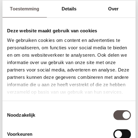
grondverf en de 3-puntsluiting gemonteerd.
Toestemming
Details
Over
(achterdeur)
* Krukbediende 3-puntsluiting
Geschikt voor buitendeuren waarbij aan de buitenzijde +
binnenzijde een deurkruk wordt gemonteerd. Krukbediende
Deze website maakt gebruik van cookies
sloten worden meestal geplaatst op een
achterdeur
of
We gebruiken cookies om content en advertenties te
balkondeur. De infrezing in de deur wordt beschermd met
personaliseren, om functies voor social media te bieden
grondverf en de 3-puntsluiting gemonteerd.
en om ons websiteverkeer te analyseren. Ook delen we
Speciaal ontwikkeld deurbeslag voor Skantrae
informatie over uw gebruik van onze site met onze
buitendeuren.
partners voor social media, adverteren en analyse. Deze
Skantrae biedt hang- en sluitwerk pakketten in combinatie met de
partners kunnen deze gegevens combineren met andere
Skantrae NEXT Village collectie. Wil je jouw mooie nieuwe
voordeur perfect afwerken met een moderne zwarte deurknop en
informatie die u aan ze heeft verstrekt of die ze hebben
bijpassende cilinderrozet, kies dan voor een
deurbeslagpakket
verzameld op basis van uw gebruik van hun services.
van Skantrae
. Hierdoor weet je zeker dat het past en kan
Skantrae een perfecte aansluiting garanderen tussen deur en
hang- en sluitwerkpakket.
Toestemmingsselectie
Noodzakelijk
Skantrae frezingen en boringen
Skantrae zorgt bij aankoop van dit
deurbeslagpakket
voor de
juiste boringen in de voordeur waardoor het moderne deurbeslag
Voorkeuren