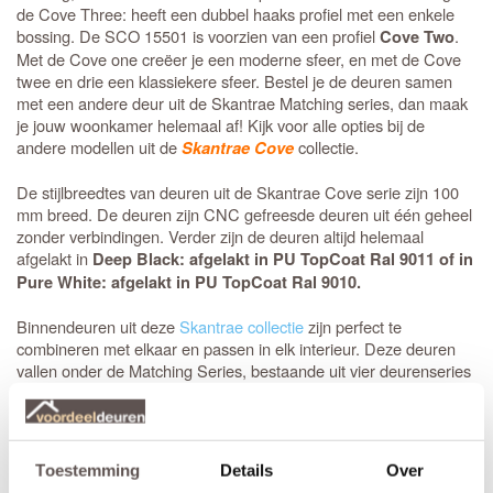
de Cove Three: heeft een dubbel haaks profiel met een enkele
bossing. De SCO 15501 is voorzien van een profiel
.
Cove Two
Met de Cove one creëer je een moderne sfeer, en met de Cove
twee en drie een klassiekere sfeer. Bestel je de deuren samen
met een andere deur uit de Skantrae Matching series, dan maak
je jouw woonkamer helemaal af! Kijk voor alle opties bij de
andere modellen uit de
collectie.
Skantrae Cove
De stijlbreedtes van deuren uit de Skantrae Cove serie zijn 100
mm breed. De deuren zijn CNC gefreesde deuren uit één geheel
zonder verbindingen. Verder zijn de deuren altijd helemaal
afgelakt in
Deep Black: afgelakt in PU TopCoat Ral 9011 of in
Pure White: afgelakt in PU TopCoat Ral 9010.
Binnendeuren uit deze
Skantrae collectie
zijn perfect te
combineren met elkaar en passen in elk interieur. Deze deuren
vallen onder de Matching Series, bestaande uit vier deurenseries
en vier hardware deurbeslag families. De deuren uit de series
Cove, Carve, Glide en SlimSeries© One en de hardware
zijn perfect met
families Squared, Quadrate, Orbit en Arc
elkaar te combineren.
Toestemming
Details
Over