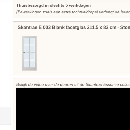
Thuisbezorgd in slechts 5 werkdagen
(Bewerkingen zoals een extra tochtvaldorpel verlengt de leve
Skantrae E 003 Blank facetglas
211.5
x
83
cm
- Sto
Bekijk de video over de deuren uit de Skantrae Essence collec