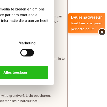
ineren met elkaar en passen in elk
s de
Skantrae E 023
binnendeur.
 media te bieden en om ons
ze partners voor social
en dikte van 40 mm en zijn voorzien van
Deurenadviseur
nformatie die u aan ze heeft
daard
insteekslot
. Opdekdeuren zijn ook
Vind hier snel jouw
voudig en snel te kunnen monteren.
perfecte deur!
×
g niet van belang.
draairichting aangeeft.
Marketing
 deurstijlen en de bovendorpel 10 mm in te
Alles toestaan
jde 60 mm in te korten.
ven marges.
itte grondverf. Licht opschuren,
et mooiste eindresultaat.