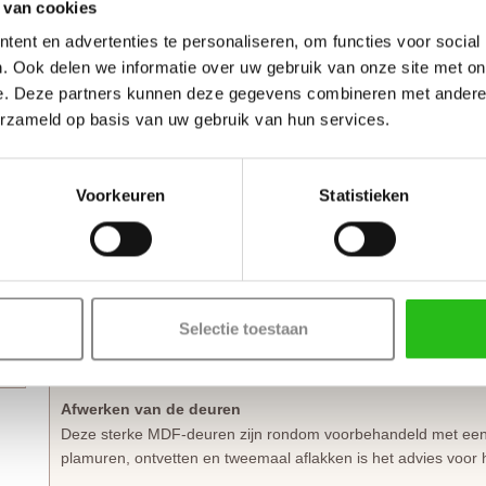
Binnendeuren uit deze
Skantrae collectie
zijn perfect te comb
 van cookies
interieur. Een geheel gesloten deur met identieke uitstraling i
ent en advertenties te personaliseren, om functies voor social
. Ook delen we informatie over uw gebruik van onze site met on
De massieve Skantrae E 003 Blank facetglas deuren hebben e
e. Deze partners kunnen deze gegevens combineren met andere i
een
slotgat op standaard hoogte
. In dit slotgat past een stan
n
erzameld op basis van uw gebruik van hun services.
direct voorzien van boringen om de
paumelle scharnieren
een
Bij het bestellen van een
stompe
binnendeur is de draairichtin
Bestel je een
opdekdeur
is het wel belangrijk dat je de juiste 
Voorkeuren
Statistieken
Zelf passend maken of op maat bestellen
Stompe Skantrae E 003 Blank facetglas deuren zijn aan beide
korten. De onderdorpel is zelfs tot 60 mm in te korten.
Selectie toestaan
Een opdekdeur is door de opdekranden alleen aan de onderzi
De garantie van 7 jaar blijft van kracht binnen deze aangege
Afwerken van de deuren
Deze sterke MDF-deuren zijn rondom voorbehandeld met een w
plamuren, ontvetten en tweemaal aflakken is het advies voor h