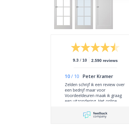
/
9.3
10
2.590 reviews
10
/
10
Peter Kramer
Zelden schrijf ik een review over
een bedrijf maar voor
Voordeeldeuren maak ik graag
een uitzondering. Het online
bestellen van de deuren ging
probleemloos waarbij men een
kleine aanbetaling vraagt en de
deuren bij levering worden
betaald. Na de online bestelling