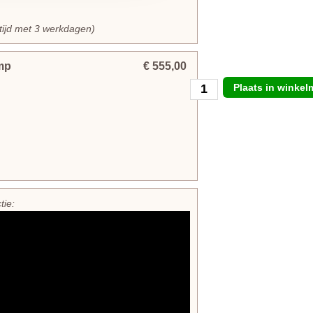
rtijd met 3 werkdagen)
mp
€ 555,00
Plaats in winke
tie: