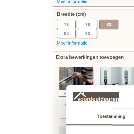
Meer informatie
Breedte (cm)
73
78
83
88
93
Meer informatie
Extra bewerkingen toevoegen
Meer informatie
Meer informatie
Skantrae
Skantrae
Glasmontage
Tochtvaldorpel
(+ € 106.50)
(+ € 99.95)
Toestemming