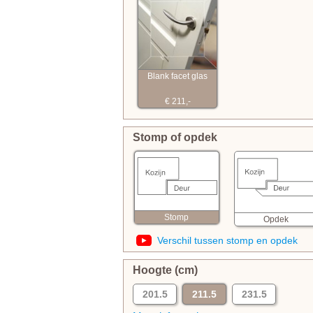
Blank facet glas
€ 211,-
Stomp of opdek
Stomp
Opdek
Verschil tussen stomp en opdek
Hoogte (cm)
201.5
211.5
231.5