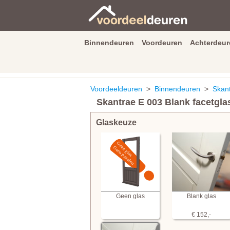
Binnendeuren
Voordeuren
Achterdeur
9.3
/
10
van
2590
beoordeli
Voordeeldeuren
>
Binnendeuren
>
Skan
Skantrae E 003 Blank facetgla
Glaskeuze
Geen glas
Blank glas
€ 152,-