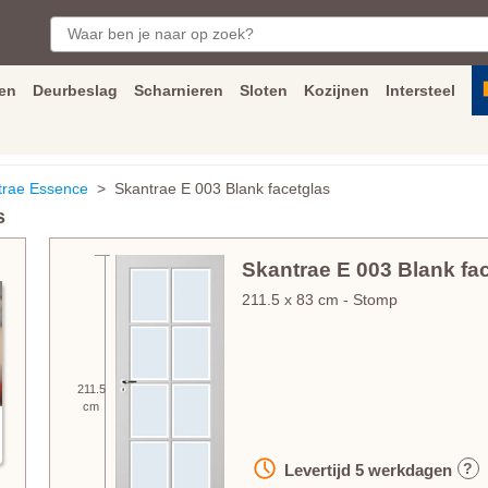
en
Deurbeslag
Scharnieren
Sloten
Kozijnen
Intersteel
ngen
Inmeet
en
montage
service
Bezorging
tot achter de voorde
trae Essence
> Skantrae E 003 Blank facetglas
s
Skantrae E 003 Blank fa
211.5
x
83
cm
- Stomp
211.5
cm
?
Levertijd
5
werkdagen