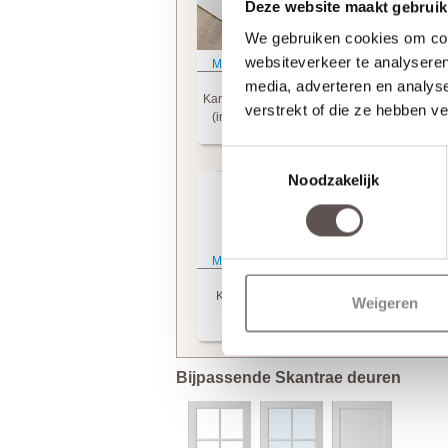
Deze website maakt gebruik
We gebruiken cookies om cont
websiteverkeer te analyseren
Meer informatie
Meer informatie
Skantrae
Skantrae
media, adverteren en analys
Kantschuifsysteem
Scharnierinkrozinge
verstrekt of die ze hebben v
(incl. frezingen)
(+ € 99.95)
(+ € 22.50)
Toestemmingsselectie
Noodzakelijk
Meer informatie
Skantrae
Krukgatboring
Weigeren
(+ € 20.00)
Bijpassende Skantrae deuren