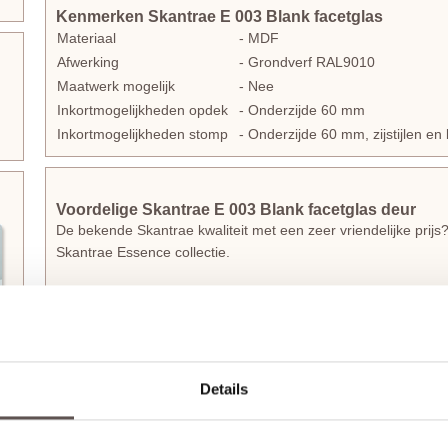
Kenmerken Skantrae E 003 Blank facetglas
Materiaal
- MDF
Afwerking
- Grondverf RAL9010
Maatwerk mogelijk
- Nee
Inkortmogelijkheden opdek
- Onderzijde 60 mm
Inkortmogelijkheden stomp
- Onderzijde 60 mm, zijstijlen 
Voordelige Skantrae E 003 Blank facetglas deur
De bekende Skantrae kwaliteit met een zeer vriendelijke prijs
Skantrae Essence collectie.
Deze Skantrae binnendeur is voorzien van 8 glasopeningen en 
roedes. Dit zorgt niet alleen voor een tijdloze uitstraling in h
deuren uit de
Skantrae Essence
collectie van geweldige kwal
De zijstijlen inclusief facetprofiel van de Skantrae deur zij
Details
bovendorpel is 101 mm en de onderdorpel 174 mm hoog.