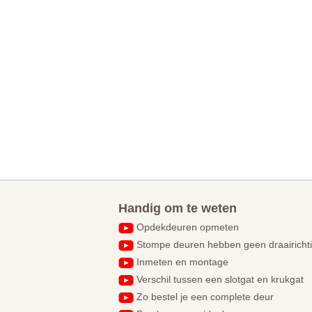
werd mij contact opgenomen
om nog een aantal details van
de deuren door te nemen. Het
vervoer heeft Voordeeldeuren in
eigen beheer, in alle rust kun je
de deuren controleren op
eventuele beschadigingen. De
service en de levering zijn top, ik
kan dit bedrijf aanraden.
Handig om te weten
Opdekdeuren opmeten
Stompe deuren hebben geen draairicht
Inmeten en montage
Verschil tussen een slotgat en krukgat
Zo bestel je een complete deur