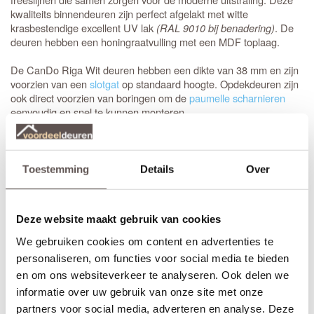
kwaliteits binnendeuren zijn perfect afgelakt met witte
krasbestendige excellent UV lak
(RAL 9010 bij benadering)
. De
deuren hebben een honingraatvulling met een MDF toplaag.
De CanDo Riga Wit deuren hebben een dikte van 38 mm en zijn
voorzien van een
slotgat
op standaard hoogte. Opdekdeuren zijn
ook direct voorzien van boringen om de
paumelle scharnieren
eenvoudig en snel te kunnen monteren.
CanDo Riga Wit
opdekdeuren
zijn goedkoper in prijs dan
stompe
CanDo Riga Wit deuren.
Stompe CanDo Riga Wit deuren zijn aan de zijde van de
Toestemming
Details
Over
deurkruk armgeschaafd. Armschaven is een licht afgeschuinde
zijde van 2 mm waardoor de stompe deur makkelijker in het
kozijn sluit. De draairichting is van belang bij zowel een stompe
Deze website maakt gebruik van cookies
als een opdekdeur.
We gebruiken cookies om content en advertenties te
Kant en klaar om afgehangen te worden.
personaliseren, om functies voor social media te bieden
CanDo Capital deuren worden voorzien van een
slotgat
op
en om ons websiteverkeer te analyseren. Ook delen we
standaard hoogte. Wil je dat jouw nieuwe deuren zo goed als
informatie over uw gebruik van onze site met onze
kant en klaar om afgehangen geleverd worden? Bestel dan een
mooi bijpassend
deurbeslagpakket
. Bestel je een nieuwe deur uit
partners voor social media, adverteren en analyse. Deze