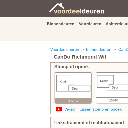
Binnendeuren
Voordeuren
Achterdeur
9.3
/
10
van
2590
beoordeli
Voordeeldeuren
>
Binnendeuren
>
CanD
CanDo Richmond Wit
Stomp of opdek
Opdek
Stomp
Verschil tussen stomp en opdek
Linksdraaiend of rechtsdraaiend