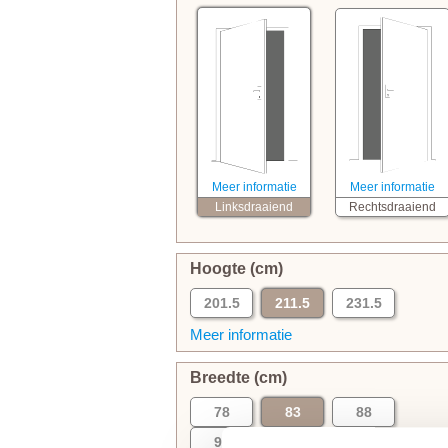
Meer informatie
Meer informatie
Linksdraaiend
Rechtsdraaiend
Hoogte (cm)
201.5
211.5
231.5
Meer informatie
Breedte (cm)
78
83
88
93