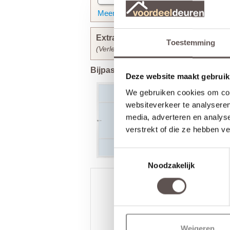
Meer informatie
Extra bewerkingen toevoegen
Toestemming
(Verlengt de levertijd met 3 werkdagen)
Bijpassende CanDo deuren
Deze website maakt gebruik
We gebruiken cookies om cont
websiteverkeer te analyseren
media, adverteren en analys
verstrekt of die ze hebben v
Toestemmingsselectie
Noodzakelijk
/
9.3
10
2.590 reviews
Weigeren