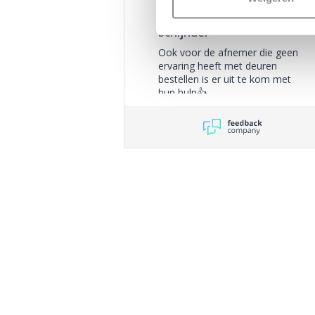
10
/
10
Strack van
Schijndel
Ook voor de afnemer die geen
ervaring heeft met deuren
bestellen is er uit te kom met
hun hulp👍