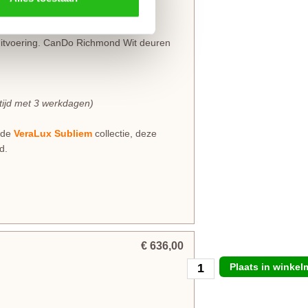
uitvoering. CanDo Richmond Wit deuren
rtijd met 3 werkdagen)
j de
VeraLux Subliem
collectie, deze
d.
€ 636,00
Plaats in winke