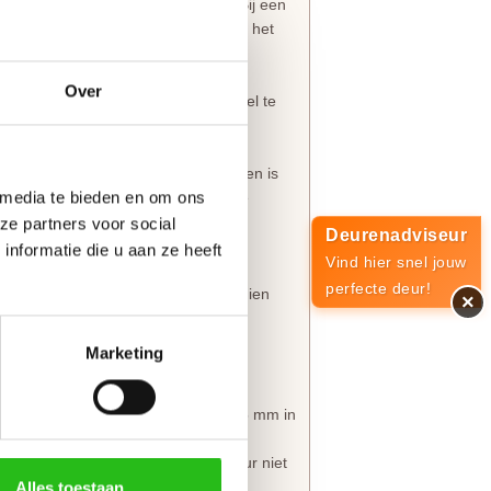
is bijpassend
deurbeslag
leverbaar. Bij een
urbeslagpakket
maakt CanDo direct het
Over
melle scharnieren
eenvoudig en snel te
 deurkruk armgeschaafd. Armschaven is
 media te bieden en om ons
 makkelijker in het kozijn sluit. De
kdeur.
ze partners voor social
Deurenadviseur
nformatie die u aan ze heeft
Vind hier snel jouw
perfecte deur!
tgat dus ook
niet
in, dit zul je dus indien
×
jlen!
Marketing
n, de bovendorpel en onderdorpel 5 mm in
de onderzijde 5 mm in te korten. De
n marges. Maatwerk is voor deze deur niet
Alles toestaan