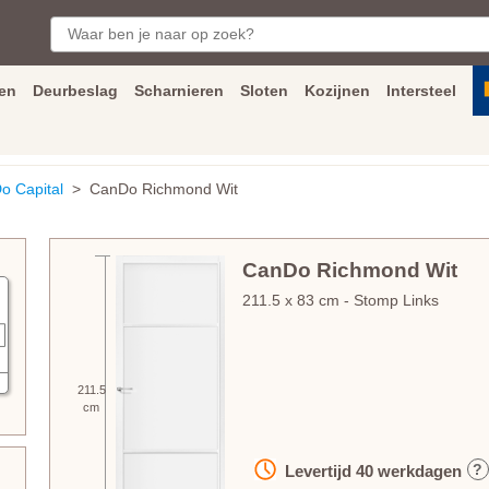
en
Deurbeslag
Scharnieren
Sloten
Kozijnen
Intersteel
ngen
Inmeet
en
montage
service
Bezorging
tot achter de voorde
o Capital
> CanDo Richmond Wit
CanDo Richmond Wit
211.5
x
83
cm
- Stomp Links
211.5
cm
?
Levertijd
40
werkdagen