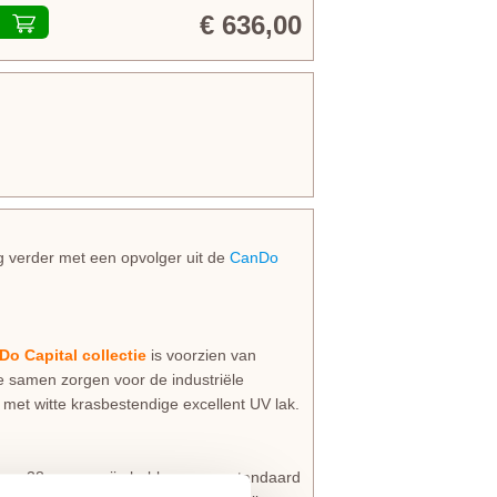
€ 636,00
 verder met een opvolger uit de
CanDo
o Capital collectie
is voorzien van
e samen zorgen voor de industriële
t met witte krasbestendige excellent UV lak.
van 38 mm en zijn hebben
geen
standaard