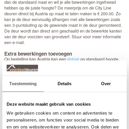
dan de standaard maat en wil je alle bewerkingen ingefreesd
hebben op de juiste hoogte? De meerprijs om de City Line
deuren direct bij Austria op maat te laten maken is € 200.00. Zo
kan je de deur eenvoudig afhangen met alle bewerkingen zoals
een 3-puntsluiting op de gewenste maat in de deur gemonteerd.
De deur wordt dan direct arm geschaafd en de bewerkte kanten
van de deur voorzien van grondverf. Stuur voor meer informatie
een e-mail.
Extra bewerkingen toevoegen
Op bestelling kan Austria kan een
slotgat
op standaard hoogte,
een 3-puntsluiting en een valdorpel in de Austria Warmond blank
isolatieglas frezen. De hoogte van een
slotgat
of 3-puntsluiting
wordt op een vaste standaard hoogte aangebracht. Het hart van
de deurkruk zit altijd op een hoogte van 105 cm gemeten vanaf
Toestemming
Details
Over
de onderzijde van de deur.
De
draairichting
van de deur is van belang. Maak je
Let op!
keuze uit het overzicht.
Deze website maakt gebruik van cookies
* Sleutelbediende 3-puntsluiting
(voordeur)
We gebruiken cookies om content en advertenties te
Geschikt voor buitendeuren waarbij aan de buitenzijde van een
personaliseren, om functies voor social media te bieden
deur
knop
wordt gemonteerd en aan de binnenzijde een
en om ons websiteverkeer te analyseren. Ook delen we
deurkruk. Sleutelbediende sloten worden meestal geplaatst op