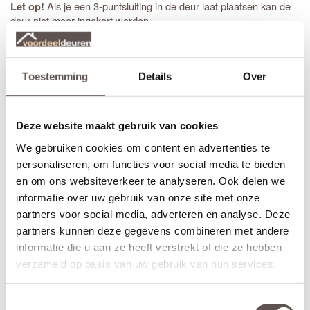
Als je een 3-puntsluiting in de deur laat plaatsen kan de
Let op!
deur niet meer ingekort worden.
Tip!
Heb je een maatwerk deur nodig die tussen de 83.0 en 93.0
breed is én maximaal 10 cm korter is dan de standaard maat van
Toestemming
Details
Over
231.5 en 211.5 en wil je alle bewerkingen ingefreesd hebben op
de juiste hoogte? De meerprijs om de IsoTherm deuren direct bij
Austria op maat te laten maken is € 75.00. Zo kan je de deur
Deze website maakt gebruik van cookies
eenvoudig afhangen met alle bewerkingen zoals een 3-
puntsluiting op de gewenste maat in de deur gemonteerd. De
We gebruiken cookies om content en advertenties te
deur wordt dan direct arm geschaafd en de bewerkte kanten van
personaliseren, om functies voor social media te bieden
de deur voorzien van grondverf. Stuur voor meer informatie een
en om ons websiteverkeer te analyseren. Ook delen we
e-mail.
informatie over uw gebruik van onze site met onze
Extra bewerkingen toevoegen
partners voor social media, adverteren en analyse. Deze
Op bestelling kan Austria kan een
slotgat
op standaard hoogte,
partners kunnen deze gegevens combineren met andere
een 3-puntsluiting en een valdorpel in de Austria Villars frezen.
informatie die u aan ze heeft verstrekt of die ze hebben
De hoogte van een
slotgat
of 3-puntsluiting wordt op een vaste
verzameld op basis van uw gebruik van hun services.
standaard hoogte aangebracht. Het hart van de deurkruk zit altijd
op een hoogte van 105 cm gemeten vanaf de onderzijde van de
deur.
Toestemmingsselectie
De
draairichting
van de deur is van belang. Maak je