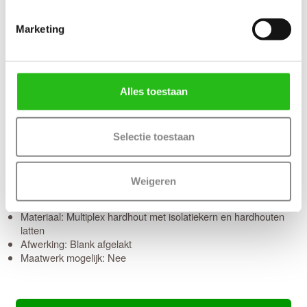
grondverf en de 3-puntsluiting gemonteerd.
Marketing
Montage van voordeuren
Voordeuren worden afgehangen met scharnieren die met
schroeven zowel in de deur als op het kozijn worden gemonteerd.
Voordeuren worden met minimaal 4
kogellagerscharnieren
aan
Alles toestaan
het kozijn gemonteerd om de deur soepel te laten draaien en
kromtrekken tegen te gaan.
Gratis thuisbezorgd in slechts 10-15 werkdagen
Selectie toestaan
(Bewerkingen zoals een slotgat of 3-puntsluiting verlengt de
levertijd met 3 werkdagen)
Weigeren
Kenmerken Austria Stripes Thermo Frake
Materiaal: Multiplex hardhout met isolatiekern en hardhouten
latten
Afwerking: Blank afgelakt
Maatwerk mogelijk: Nee