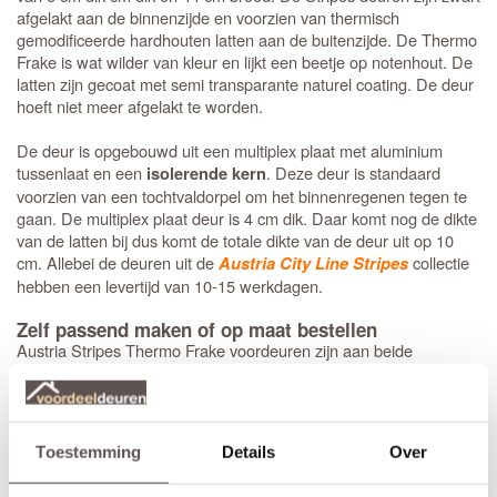
afgelakt aan de binnenzijde en voorzien van thermisch
gemodificeerde hardhouten latten aan de buitenzijde. De Thermo
Frake is wat wilder van kleur en lijkt een beetje op notenhout. De
latten zijn gecoat met semi transparante naturel coating. De deur
hoeft niet meer afgelakt te worden.
De deur is opgebouwd uit een multiplex plaat met aluminium
tussenlaat en een
. Deze deur is standaard
isolerende kern
voorzien van een tochtvaldorpel om het binnenregenen tegen te
gaan. De multiplex plaat deur is 4 cm dik. Daar komt nog de dikte
van de latten bij dus komt de totale dikte van de deur uit op 10
cm. Allebei de deuren uit de
collectie
Austria City Line Stripes
hebben een levertijd van 10-15 werkdagen.
Zelf passend maken of op maat bestellen
Austria Stripes Thermo Frake voordeuren zijn aan beide
deurstijlen en de bovendorpel 25 mm in te korten. Aan de
onderzijde zijn Austria City Line deuren 75 mm in te korten. Let bij
het inkorten van de deur op de hoogte van het krukgat en
eventuele andere bewerkingen zoals een 3-puntsluiting. De
Toestemming
Details
Over
garantie van 6 jaar blijft van kracht binnen deze aangegeven
marges, mits aan de verwerkingsvoorschriften is voldaan.