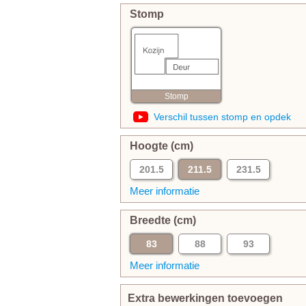
Stomp
Stomp
Verschil tussen stomp en opdek
Hoogte (cm)
201.5
211.5
231.5
Meer informatie
Breedte (cm)
83
88
93
Meer informatie
Extra bewerkingen toevoegen