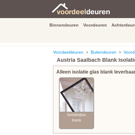
Binnendeuren
Voordeuren
Achterdeur
9.3
/
10
van
2590
beoordeli
Voordeeldeuren
>
Buitendeuren
>
Voord
Austria Saalbach Blank Isolati
Alleen isolatie glas blank leverbaa
Isolatieglas
blank