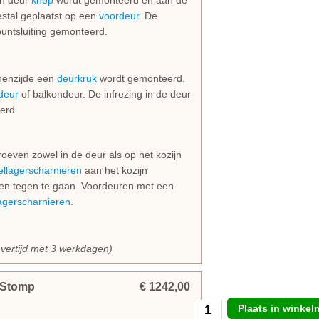
en deur
knop
wordt gemonteerd en aan de
stal geplaatst op een
voordeur
. De
puntsluiting gemonteerd.
nnenzijde een
deurkruk
wordt gemonteerd.
deur
of balkondeur. De infrezing in de deur
erd.
even zowel in de deur als op het kozijn
ellagerscharnieren
aan het kozijn
ken tegen te gaan. Voordeuren met een
agerscharnieren
.
evertijd met 3 werkdagen)
 Stomp
€ 1242,00
Plaats in winke