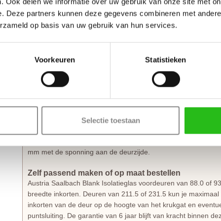
. Ook delen we informatie over uw gebruik van onze site met on
blijft de kou buiten en de warmte binnen. Zo bespaar je niet 
ook nog goed bezig voor het milieu. Alle deuren uit de
Austri
e. Deze partners kunnen deze gegevens combineren met andere i
T-Core constructie. Dit is een isolerende kern. De deur is ve
erzameld op basis van uw gebruik van hun services.
met een aluminium tussenlaag.
Austria Saalbach Blank Isolatieglas voordeuren zijn 40 mm di
Voorkeuren
Statistieken
dekkende grondverf
(120mu
) wat het aflakken van de deur v
tegen het grillige Nederlandse klimaat. De Austria Saalbach B
geleverd inclusief weldorpel en een montagevoorschrift.
Isolerende werking
De Austria Isotherm Austria Saalbach Blank Isolatieglas deur
Selectie toestaan
(maatgebonden). Dit ligt ruim onder de norm van 1,65 bij ni
voorzien van gemonteerd en afgekit
HR++ veiligheidsglas
. 
mm met de sponning aan de deurzijde.
Zelf passend maken of op maat bestellen
Austria Saalbach Blank Isolatieglas voordeuren van 88.0 of 9
breedte inkorten. Deuren van 211.5 of 231.5 kun je maximaal 1
inkorten van de deur op de hoogte van het krukgat en eventu
puntsluiting. De garantie van 6 jaar blijft van kracht binnen