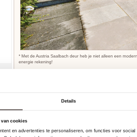
* Met de Austria Saalbach deur heb je niet alleen een moder
energie rekening!
Kenmerken Austria Saalbach Blank Isolatieglas
Materiaal
- Massief Meranti hout met isolatiekern
Afwerking
- Grondverf grijs
Details
Maatwerk mogelijk
- Nee
 van cookies
Buitendeuren om jouw woning te verduurzamen
ent en advertenties te personaliseren, om functies voor social
De Isotherm Austria Saalbach Blank Isolatieglas voordeur is 