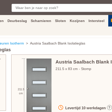
en
Deurbeslag
Scharnieren
Sloten
Kozijnen
Intersteel
ngen
Inmeet
en
montage
service
Bezorging
tot achter de voorde
euren Isotherm
> Austria Saalbach Blank Isolatieglas
eglas
r
Austria Saalbach Blank I
211.5
x
83
cm
- Stomp
211.5
cm
?
Levertijd
10
werkdagen