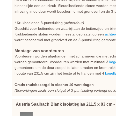
Geschikt voor buitendeuren waarbij aan de buitenzijde van e
binnenzijde een deurkruk. Sleutelbediende sloten worden mee
infrezing in de deur wordt beschermd met grondverf en de 3-
* Krukbediende 3-puntsluiting
(achterdeur)
Geschikt voor buitendeuren waarbij aan de buitenzijde en bi
Krukbediende sloten worden meestal geplaatst op een
achter
wordt beschermd met grondverf en de 3-puntsluiting gemonte
Montage van voordeuren
Voordeuren worden afgehangen met scharnieren die met schro
worden gemonteerd. Voordeuren worden met minimaal 3
kog
gemonteerd om de deur soepel te laten draaien en kromtrek
hoogte van 231.5 cm zijn het beste af te hangen met 4
kogell
Gratis thuisbezorgd in slechts 10 werkdagen
(Bewerkingen zoals een slotgat of 3-puntsluiting verlengt de l
Austria Saalbach Blank Isolatieglas
211.5
x
83
cm
-