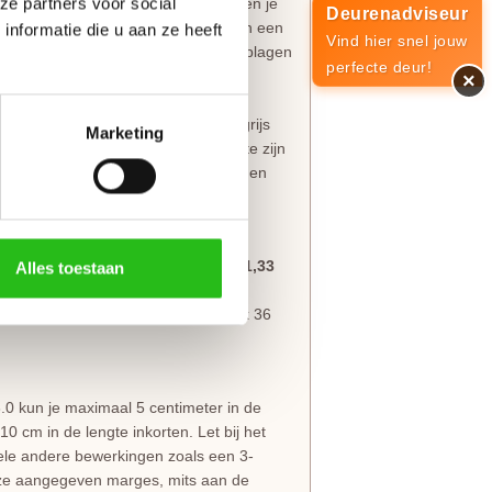
ze partners voor social
alleen op de energierekening maar ben je
Deurenadviseur
a Isotherm
collectie zijn voorzien van een
nformatie die u aan ze heeft
Vind hier snel jouw
rder opgebouwd uit Meranti Triplex toplagen
perfecte deur!
×
k en
volledig voorbehandeld
met grijs
Marketing
ereenvoudigd om optimaal bestand te zijn
lank Isolatieglas wordt goed verpakt en
 heeft een
U waarde van maximaal 1,33
Alles toestaan
euwbouwwoningen. De deuren zijn al
De glaslatten van de deuren zijn 25 x 36
3.0 kun je maximaal 5 centimeter in de
0 cm in de lengte inkorten. Let bij het
ele andere bewerkingen zoals een 3-
 deze aangegeven marges, mits aan de